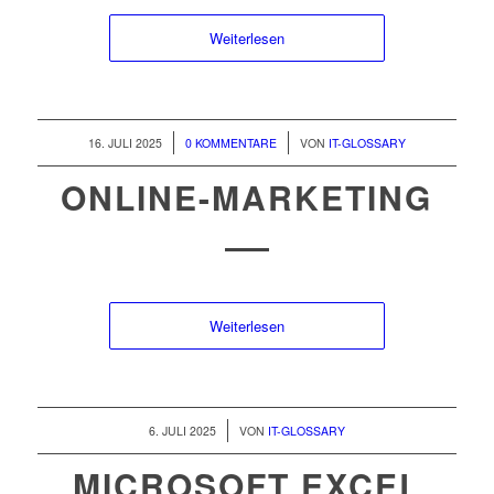
Weiterlesen
/
/
16. JULI 2025
0 KOMMENTARE
VON
IT-GLOSSARY
ONLINE-MARKETING
Weiterlesen
/
6. JULI 2025
VON
IT-GLOSSARY
MICROSOFT EXCEL