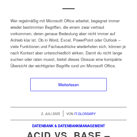
Wer regelmäßig mit Microsoft Office arbeitet, begegnet immer
wieder bestimmten Begriffen, die einem zwar vertraut
vorkommen, deren genaue Bedeutung aber nicht immer auf
Anhieb klar ist. Ob in Word, Excel, PowerPoint oder Outlook –
viele Funktionen und Fachausdrücke wiederholen sich, können je
nach Kontext aber unterschiedlich wirken. Damit du nicht lange
suchen oder raten musst, bietet dieses Glossar eine kompakte
Übersicht der wichtigsten Begriffe rund um Microsoft Office.
Weiterlesen
/
2. JULI 2025
VON
IT-GLOSSARY
DATENBANK & DATENBANKMANAGEMENT
ACID VS. BASE –