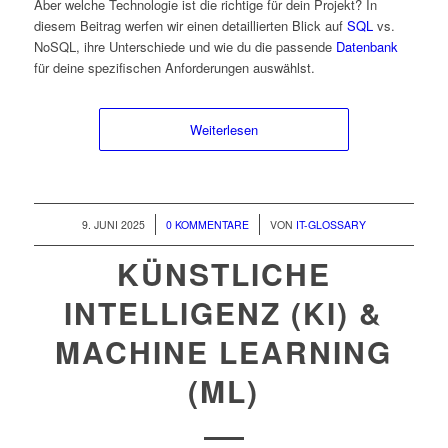
Aber welche Technologie ist die richtige für dein Projekt? In
diesem Beitrag werfen wir einen detaillierten Blick auf
SQL
vs.
NoSQL, ihre Unterschiede und wie du die passende
Datenbank
für deine spezifischen Anforderungen auswählst.
Weiterlesen
/
/
9. JUNI 2025
0 KOMMENTARE
VON
IT-GLOSSARY
KÜNSTLICHE
INTELLIGENZ (KI) &
MACHINE LEARNING
(ML)