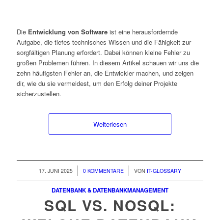
Die
Entwicklung von Software
ist eine herausfordernde
Aufgabe, die tiefes technisches Wissen und die Fähigkeit zur
sorgfältigen Planung erfordert. Dabei können kleine Fehler zu
großen Problemen führen. In diesem Artikel schauen wir uns die
zehn häufigsten Fehler an, die Entwickler machen, und zeigen
dir, wie du sie vermeidest, um den Erfolg deiner Projekte
sicherzustellen.
Weiterlesen
/
/
17. JUNI 2025
0 KOMMENTARE
VON
IT-GLOSSARY
DATENBANK & DATENBANKMANAGEMENT
SQL VS. NOSQL: