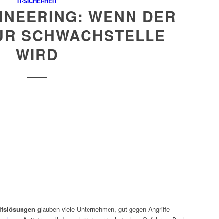
IT-SICHERHEIT
INEERING: WENN DER
UR SCHWACHSTELLE
WIRD
eitslösungen g
lauben viele Unternehmen, gut gegen Angriffe