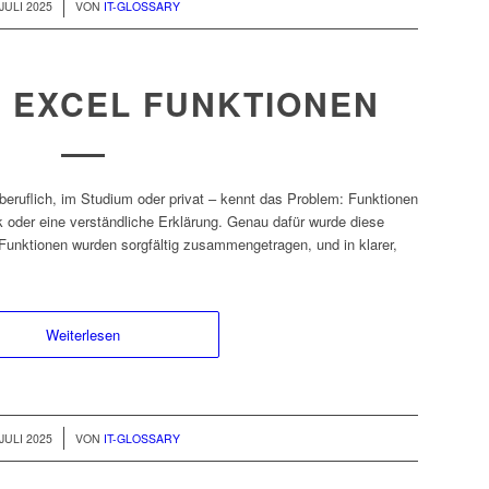
 JULI 2025
VON
IT-GLOSSARY
 EXCEL FUNKTIONEN
beruflich, im Studium oder privat – kennt das Problem: Funktionen
ick oder eine verständliche Erklärung. Genau dafür wurde diese
Funktionen wurden sorgfältig zusammengetragen, und in klarer,
Weiterlesen
 JULI 2025
VON
IT-GLOSSARY