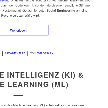
sselung
, Antivirus, all das schützt vor technischen Gefahren. Doch
t durch den Code kommt, sondern durch eine freundliche Stimme
im Posteingang? Genau hier setzt
Social Engineering
an, eine
 Psychologie zur Waffe wird.
Weiterlesen
/
5
0 KOMMENTARE
VON
IT-GLOSSARY
 INTELLIGENZ (KI) &
E LEARNING (ML)
I) und des Machine Learning (ML) entwickelt sich in rasantem