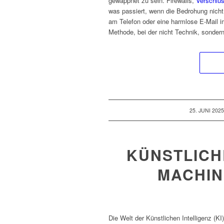
gewappnet zu sein. Firewalls,
Verschlü
was passiert, wenn die Bedrohung nich
am Telefon oder eine harmlose E-Mail 
Methode, bei der nicht Technik, sondern
/
25. JUNI 202
KÜNSTLICHE
MACHIN
Die Welt der Künstlichen Intelligenz (K