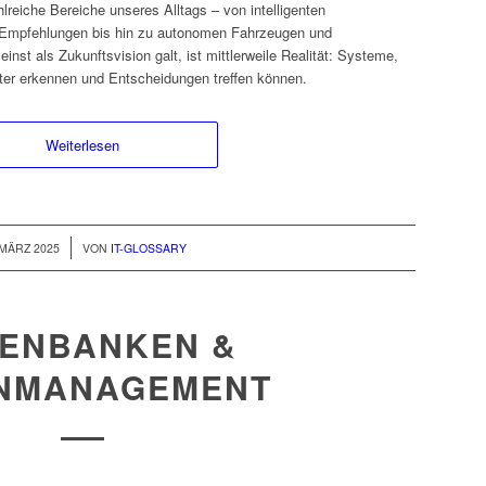
lreiche Bereiche unseres Alltags – von intelligenten
e Empfehlungen bis hin zu autonomen Fahrzeugen und
nst als Zukunftsvision galt, ist mittlerweile Realität: Systeme,
ter erkennen und Entscheidungen treffen können.
Weiterlesen
/
 MÄRZ 2025
VON
IT-GLOSSARY
ENBANKEN &
NMANAGEMENT