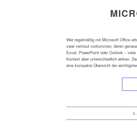
MICR
Wer regelmäßig mit Microsoft Office ar
zwar vertraut vorkommen, deren genaue 
Excel, PowerPoint oder Outlook – viel
Kontext aber unterschiedlich wirken. Da
eine kompakte Übersicht der wichtigsten
/
2.