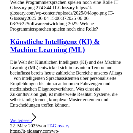
Welche-Programmiersprachen-spielen-noch-eine-Rolle-IT-
Glossary.png
274
844
IT-Glossary
https://it-
glossary.com/wp-content/uploads/2025/04/logo.png
IT-
Glossary
2025-06-04 15:00:37
2025-06-06
08:36:22
Softwareentwicklung 2025: Welche
Programmiersprachen spielen noch eine Rolle?
Künstliche Intelligenz (KI) &
Machine Learning (ML)
Die Welt der Künstlichen Intelligenz (KI) und des Machine
Learning (ML) entwickelt sich in rasantem Tempo und
beeinflusst bereits heute zahlreiche Bereiche unseres Alltags
– von intelligenten Sprachassistenten über personalisierte
Empfehlungen bis hin zu autonomen Fahrzeugen und
medizinischen Diagnoseverfahren. Was einst als
Zukunftsvision galt, ist mittlerweile Realität: Systeme, die
selbstständig lernen, komplexe Muster erkennen und
Entscheidungen treffen können.
Weiterlesen
22. März 2025
/
von
IT-Glossary
https://it-glossary.com/wp-