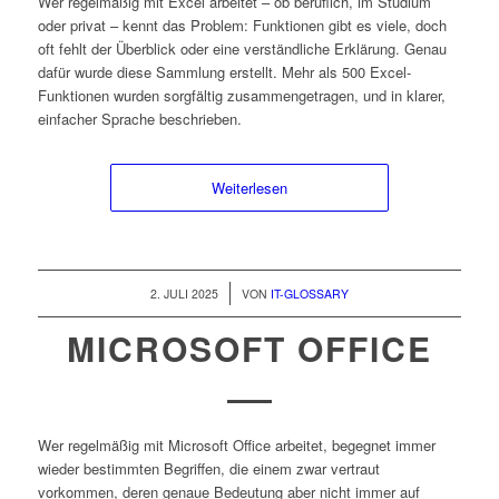
Wer regelmäßig mit Excel arbeitet – ob beruflich, im Studium
oder privat – kennt das Problem: Funktionen gibt es viele, doch
oft fehlt der Überblick oder eine verständliche Erklärung. Genau
dafür wurde diese Sammlung erstellt. Mehr als 500 Excel-
Funktionen wurden sorgfältig zusammengetragen, und in klarer,
einfacher Sprache beschrieben.
Weiterlesen
/
2. JULI 2025
VON
IT-GLOSSARY
MICROSOFT OFFICE
Wer regelmäßig mit Microsoft Office arbeitet, begegnet immer
wieder bestimmten Begriffen, die einem zwar vertraut
vorkommen, deren genaue Bedeutung aber nicht immer auf