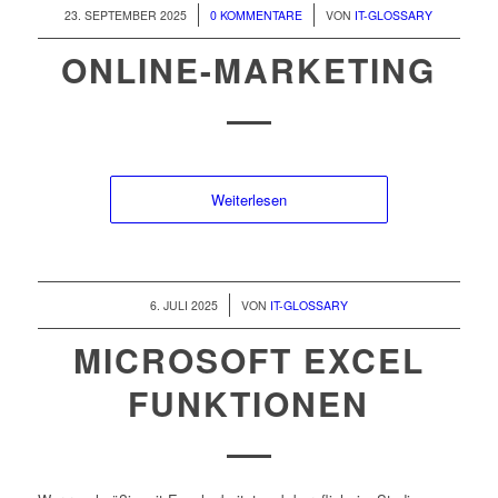
/
/
23. SEPTEMBER 2025
0 KOMMENTARE
VON
IT-GLOSSARY
ONLINE-MARKETING
Weiterlesen
/
6. JULI 2025
VON
IT-GLOSSARY
MICROSOFT EXCEL
FUNKTIONEN