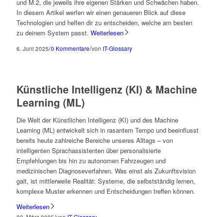
und M.2, die jeweils ihre eigenen Stärken und Schwächen haben.
In diesem Artikel werfen wir einen genaueren Blick auf diese
Technologien und helfen dir zu entscheiden, welche am besten
zu deinem System passt.
Weiterlesen
/
/
6. Juni 2025
0 Kommentare
von
IT-Glossary
Künstliche Intelligenz (KI) & Machine
Learning (ML)
Die Welt der Künstlichen Intelligenz (KI) und des Machine
Learning (ML) entwickelt sich in rasantem Tempo und beeinflusst
bereits heute zahlreiche Bereiche unseres Alltags – von
intelligenten Sprachassistenten über personalisierte
Empfehlungen bis hin zu autonomen Fahrzeugen und
medizinischen Diagnoseverfahren. Was einst als Zukunftsvision
galt, ist mittlerweile Realität: Systeme, die selbstständig lernen,
komplexe Muster erkennen und Entscheidungen treffen können.
Weiterlesen
/
22. März 2025
von
IT-Glossary