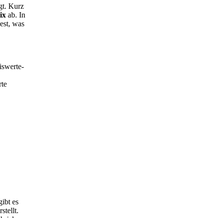
gt. Kurz
ix
ab. In
nest, was
swerte-
te
ibt es
tellt.