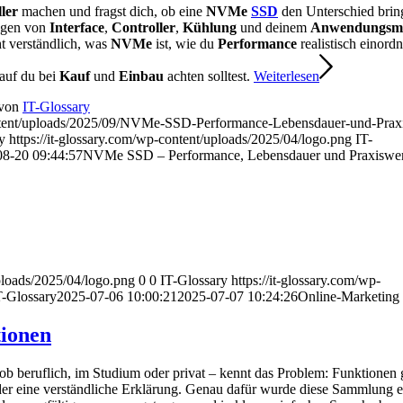
ler
machen und fragst dich, ob eine
NVMe
SSD
den Unterschied brin
gen von
Interface
,
Controller
,
Kühlung
und deinem
Anwendungsm
ht verständlich, was
NVMe
ist, wie du
Performance
realistisch einord
auf du bei
Kauf
und
Einbau
achten solltest.
Weiterlesen
von
IT-Glossary
ntent/uploads/2025/09/NVMe-SSD-Performance-Lebensdauer-und-Praxi
y
https://it-glossary.com/wp-content/uploads/2025/04/logo.png
IT-
08-20 09:44:57
NVMe SSD – Performance, Lebensdauer und Praxiswer
uploads/2025/04/logo.png
0
0
IT-Glossary
https://it-glossary.com/wp-
T-Glossary
2025-07-06 10:00:21
2025-07-07 10:24:26
Online-Marketing
tionen
ob beruflich, im Studium oder privat – kennt das Problem: Funktionen g
oder eine verständliche Erklärung. Genau dafür wurde diese Sammlung ers