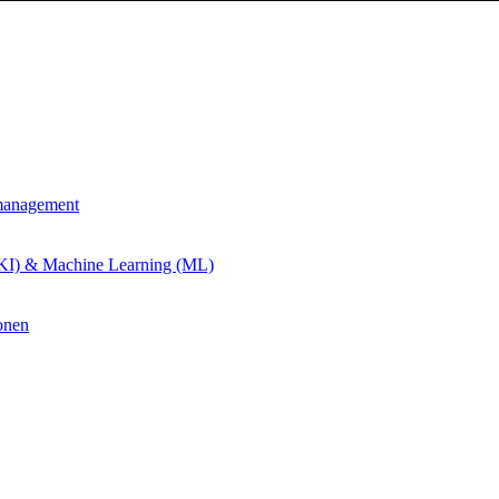
management
 (KI) & Machine Learning (ML)
onen