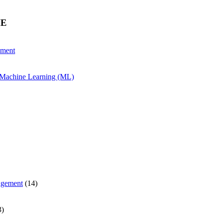
HE
ement
& Machine Learning (ML)
agement
(14)
3)