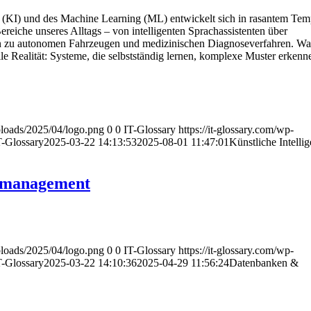
nz (KI) und des Machine Learning (ML) entwickelt sich in rasantem Te
Bereiche unseres Alltags – von intelligenten Sprachassistenten über
in zu autonomen Fahrzeugen und medizinischen Diagnoseverfahren. Was
weile Realität: Systeme, die selbstständig lernen, komplexe Muster erken
uploads/2025/04/logo.png
0
0
IT-Glossary
https://it-glossary.com/wp-
T-Glossary
2025-03-22 14:13:53
2025-08-01 11:47:01
Künstliche Intelli
nmanagement
uploads/2025/04/logo.png
0
0
IT-Glossary
https://it-glossary.com/wp-
T-Glossary
2025-03-22 14:10:36
2025-04-29 11:56:24
Datenbanken &