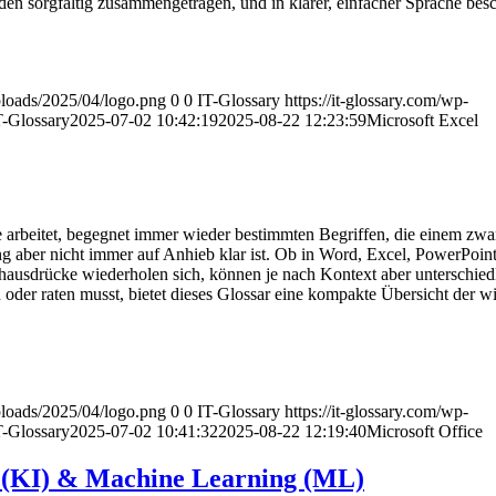
n sorgfältig zusammengetragen, und in klarer, einfacher Sprache besc
uploads/2025/04/logo.png
0
0
IT-Glossary
https://it-glossary.com/wp-
T-Glossary
2025-07-02 10:42:19
2025-08-22 12:23:59
Microsoft Excel
 arbeitet, begegnet immer wieder bestimmten Begriffen, die einem zwar
aber nicht immer auf Anhieb klar ist. Ob in Word, Excel, PowerPoint
hausdrücke wiederholen sich, können je nach Kontext aber unterschied
oder raten musst, bietet dieses Glossar eine kompakte Übersicht der wi
uploads/2025/04/logo.png
0
0
IT-Glossary
https://it-glossary.com/wp-
T-Glossary
2025-07-02 10:41:32
2025-08-22 12:19:40
Microsoft Office
z (KI) & Machine Learning (ML)