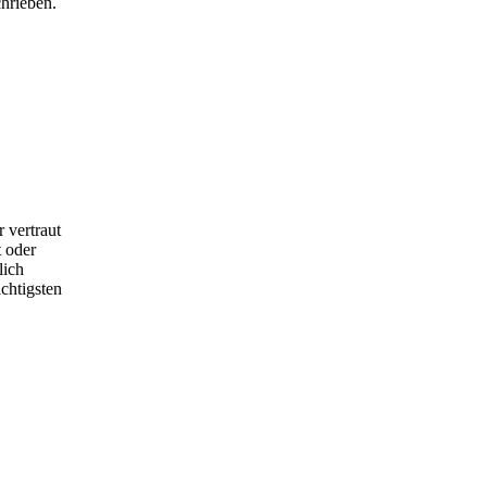
hrieben.
 vertraut
 oder
lich
chtigsten