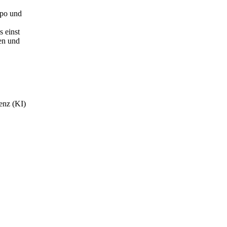
mpo und
 einst
nen und
genz (KI)