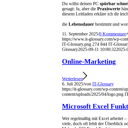
Du willst deinen PC
spürbar schnel
gesagt: Ja, aber die
Praxiswerte
hän
diesem Leitfaden erkläre ich dir leic
die
Lebensdauer
bestimmt und wor
11. September 2025
/
0 Kommentare
/
https://www.it-glossary.com/wp-co
IT-Glossary.png
274
844
IT-Glossar
Glossary
2025-09-11 10:00:32
2025-
Online-Marketing
Weiterlesen
6. Juli 2025
/
von
IT-Glossary
https://it-glossary.com/wp-content/
content/uploads/2025/04/logo.png
I
Microsoft Excel Funk
Wer regelmäßig mit Excel arbeitet – 
viele, doch oft fehlt der Überblick 