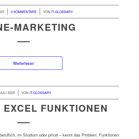
/
025
0 KOMMENTARE
VON
IT-GLOSSARY
NE-MARKETING
Weiterlesen
 JULI 2025
VON
IT-GLOSSARY
 EXCEL FUNKTIONEN
beruflich, im Studium oder privat – kennt das Problem: Funktionen