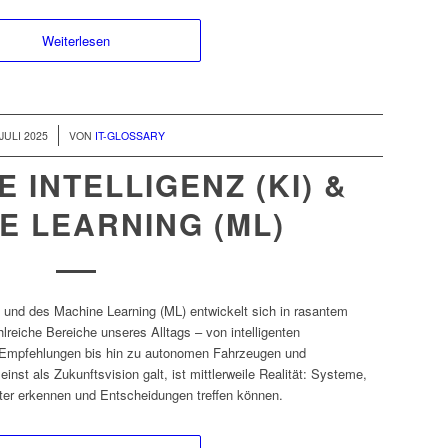
Weiterlesen
 JULI 2025
VON
IT-GLOSSARY
 INTELLIGENZ (KI) &
E LEARNING (ML)
I) und des Machine Learning (ML) entwickelt sich in rasantem
lreiche Bereiche unseres Alltags – von intelligenten
e Empfehlungen bis hin zu autonomen Fahrzeugen und
nst als Zukunftsvision galt, ist mittlerweile Realität: Systeme,
ter erkennen und Entscheidungen treffen können.