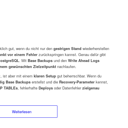
rklich gut, wenn du nicht nur den
gestrigen Stand
wiederherstellen
unkt vor einem Fehler
zurückspringen kannst. Genau dafür gibt
ostgreSQL
. Mit
Base Backups
und den
Write Ahead Logs
inem gewünschten Zielzeitpunkt
nachlaufen.
, ist aber mit einem
klaren Setup
gut beherrschbar. Wenn du
ßig Base Backups
erstellst und die
Recovery-Parameter
kennst,
P TABLEs
, fehlerhafte
Deploys
oder Datenfehler
zielgenau
Weiterlesen