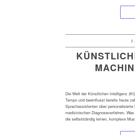
/
2.
KÜNSTLICHE
MACHIN
Die Welt der Künstlichen Intelligenz (K
Tempo und beeinflusst bereits heute zah
Sprachassistenten über personalisiert
medizinischen Diagnoseverfahren. Was ei
die selbstständig lernen, komplexe Mus