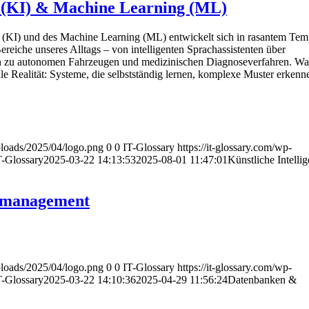
z (KI) & Machine Learning (ML)
nz (KI) und des Machine Learning (ML) entwickelt sich in rasantem Te
Bereiche unseres Alltags – von intelligenten Sprachassistenten über
in zu autonomen Fahrzeugen und medizinischen Diagnoseverfahren. Was
weile Realität: Systeme, die selbstständig lernen, komplexe Muster erken
uploads/2025/04/logo.png
0
0
IT-Glossary
https://it-glossary.com/wp-
T-Glossary
2025-03-22 14:13:53
2025-08-01 11:47:01
Künstliche Intelli
nmanagement
uploads/2025/04/logo.png
0
0
IT-Glossary
https://it-glossary.com/wp-
T-Glossary
2025-03-22 14:10:36
2025-04-29 11:56:24
Datenbanken &