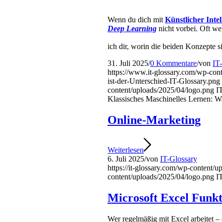
Wenn du dich mit
Künstlicher Intel
Deep Learning
nicht vorbei. Oft wer
ich dir, worin die beiden Konzepte 
31. Juli 2025
/
0 Kommentare
/
von
IT
https://www.it-glossary.com/wp-con
ist-der-Unterschied-IT-Glossary.png
content/uploads/2025/04/logo.png
I
Klassisches Maschinelles Lernen: Wa
Online-Marketing
Weiterlesen
6. Juli 2025
/
von
IT-Glossary
https://it-glossary.com/wp-content/
content/uploads/2025/04/logo.png
I
Microsoft Excel Funk
Wer regelmäßig mit Excel arbeitet – 