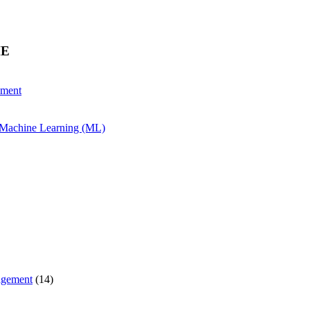
HE
ement
& Machine Learning (ML)
agement
(14)