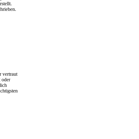
tellt.
hrieben.
 vertraut
 oder
lich
chtigsten