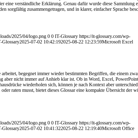
oder eine verständliche Erklärung. Genau dafür wurde diese Sammlung ers
n sorgfältig zusammengetragen, und in klarer, einfacher Sprache besc
uploads/2025/04/logo.png
0
0
IT-Glossary
https://it-glossary.com/wp-
T-Glossary
2025-07-02 10:42:19
2025-08-22 12:23:59
Microsoft Excel
 arbeitet, begegnet immer wieder bestimmten Begriffen, die einem zwar
aber nicht immer auf Anhieb klar ist. Ob in Word, Excel, PowerPoint
hausdrücke wiederholen sich, können je nach Kontext aber unterschied
oder raten musst, bietet dieses Glossar eine kompakte Übersicht der wi
uploads/2025/04/logo.png
0
0
IT-Glossary
https://it-glossary.com/wp-
T-Glossary
2025-07-02 10:41:32
2025-08-22 12:19:40
Microsoft Office