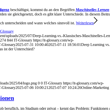
ligenz
beschäftigst, kommst du an den Begriffen
Maschinelles Lernen
den sie gleichgesetzt, doch es gibt klare Unterschiede. In diesem Beitr
sich unterscheiden und wann welches sinnvoll ist.
Weiterlesen
-Glossary
tent/uploads/2025/07/Deep-Learning-vs.-Klassisches-Maschinelles-Le
274
844
IT-Glossary
https://it-glossary.com/wp-
T-Glossary
2025-07-31 10:00:40
2025-07-11 18:56:01
Deep Learning vs.
s ist der Unterschied?
uploads/2025/04/logo.png
0
0
IT-Glossary
https://it-glossary.com/wp-
T-Glossary
2025-07-06 10:00:21
2025-07-07 10:24:26
Online-Marketing
tionen
ob beruflich, im Studium oder privat – kennt das Problem: Funktionen g