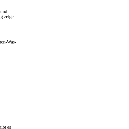
und
ag zeige
rnen-Was-
ibt es