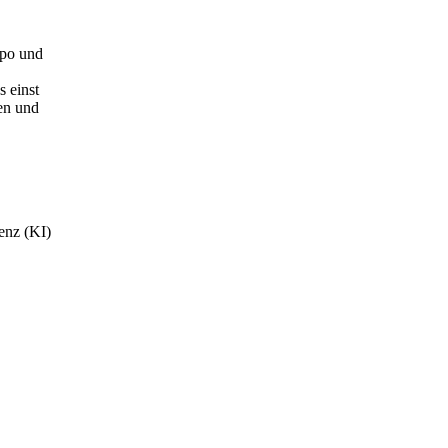
mpo und
 einst
nen und
genz (KI)