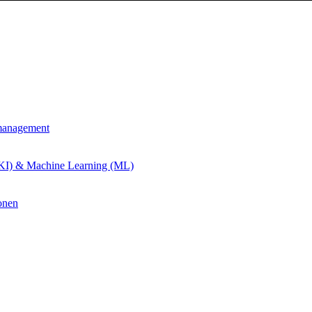
management
 (KI) & Machine Learning (ML)
onen