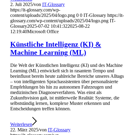
2. Juli 2025
/
von
IT-Glossary
https://it-glossary.com/wp-
content/uploads/2025/04/logo.png
0
0
IT-Glossary
https://it-
glossary.com/wp-content/uploads/2025/04/logo.png
IT-
Glossary
2025-07-02 10:41:32
2025-08-22
12:19:40
Microsoft Office
Künstliche Intelligenz (KI) &
Machine Learning (ML)
Die Welt der Künstlichen Intelligenz (KI) und des Machine
Learning (ML) entwickelt sich in rasantem Tempo und
beeinflusst bereits heute zahlreiche Bereiche unseres Alltags
– von intelligenten Sprachassistenten über personalisierte
Empfehlungen bis hin zu autonomen Fahrzeugen und
medizinischen Diagnoseverfahren. Was einst als
Zukunftsvision galt, ist mittlerweile Realität: Systeme, die
selbstständig lernen, komplexe Muster erkennen und
Entscheidungen treffen können.
Weiterlesen
22. März 2025
/
von
IT-Glossary