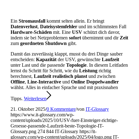
Ein
Stromausfall
kommt selten allein. Er bringt
Datenverlust
,
Dateisystemfehler
und im schlimmsten Fall
Hardware-Schäden
mit. Eine
USV
schützt dich davor,
indem sie bei Netzproblemen
sofort
übernimmt und dir
Zeit
zum
geordneten Shutdown
gibt.
Damit das zuverlässig klappt, musst du drei Dinge sauber
entscheiden:
Kapazität
der USV, gewünschte
Laufzeit
unter Last und die passende
Topologie
. In diesem Leitfaden
lernst du Schritt für Schritt, wie du
Leistung
richtig
berechnest,
Laufzeit realistisch planst
und zwischen
Offline
,
Line-Interactive
und
Online Doppelwandler
wählst. Alles in einfacher Sprache und mit praxisnahen
Tipps.
Weiterlesen
21. Oktober 2025
/
0 Kommentare
/
von
IT-Glossary
https://www.it-glossary.com/wp-
content/uploads/2025/10/USV-fuer-Einsteiger-richtige-
Groesse-passende-Laufzeit-beste-Topologie-IT-
Glossary.png
274
844
IT-Glossary
https://it-
glossary.com/wp-content/uploads/2025/04/logo.png
IT-