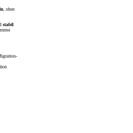
ln
, ohne
PI
stabil
kommst
igration-
tion