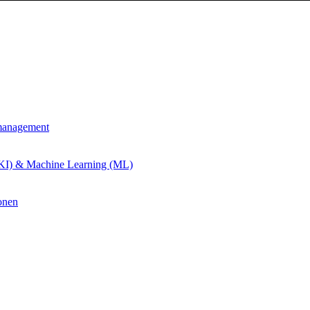
management
 (KI) & Machine Learning (ML)
onen