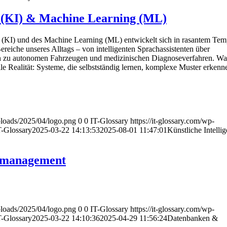
z (KI) & Machine Learning (ML)
nz (KI) und des Machine Learning (ML) entwickelt sich in rasantem Te
Bereiche unseres Alltags – von intelligenten Sprachassistenten über
in zu autonomen Fahrzeugen und medizinischen Diagnoseverfahren. Was
weile Realität: Systeme, die selbstständig lernen, komplexe Muster erken
uploads/2025/04/logo.png
0
0
IT-Glossary
https://it-glossary.com/wp-
T-Glossary
2025-03-22 14:13:53
2025-08-01 11:47:01
Künstliche Intelli
nmanagement
uploads/2025/04/logo.png
0
0
IT-Glossary
https://it-glossary.com/wp-
T-Glossary
2025-03-22 14:10:36
2025-04-29 11:56:24
Datenbanken &