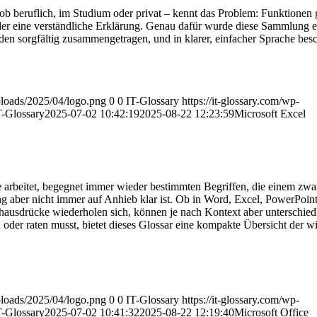
ob beruflich, im Studium oder privat – kennt das Problem: Funktionen g
oder eine verständliche Erklärung. Genau dafür wurde diese Sammlung ers
n sorgfältig zusammengetragen, und in klarer, einfacher Sprache besc
uploads/2025/04/logo.png
0
0
IT-Glossary
https://it-glossary.com/wp-
T-Glossary
2025-07-02 10:42:19
2025-08-22 12:23:59
Microsoft Excel
 arbeitet, begegnet immer wieder bestimmten Begriffen, die einem zwar
aber nicht immer auf Anhieb klar ist. Ob in Word, Excel, PowerPoint
hausdrücke wiederholen sich, können je nach Kontext aber unterschied
oder raten musst, bietet dieses Glossar eine kompakte Übersicht der wi
uploads/2025/04/logo.png
0
0
IT-Glossary
https://it-glossary.com/wp-
T-Glossary
2025-07-02 10:41:32
2025-08-22 12:19:40
Microsoft Office