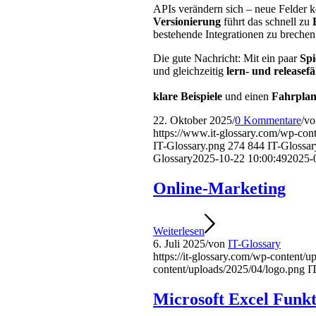
APIs verändern sich – neue Felder 
Versionierung
führt das schnell zu
bestehende Integrationen zu brechen
Die gute Nachricht: Mit ein paar
Spi
und gleichzeitig
lern- und releasefä
klare Beispiele
und einen
Fahrpla
22. Oktober 2025
/
0 Kommentare
/
v
https://www.it-glossary.com/wp-co
IT-Glossary.png
274
844
IT-Glossar
Glossary
2025-10-22 10:00:49
2025-
Online-Marketing
Weiterlesen
6. Juli 2025
/
von
IT-Glossary
https://it-glossary.com/wp-content/
content/uploads/2025/04/logo.png
I
Microsoft Excel Funk