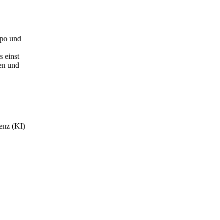
mpo und
 einst
nen und
genz (KI)