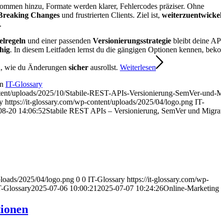
kommen hinzu, Formate werden klarer, Fehlercodes präziser. Ohne
Breaking Changes
und frustrierten Clients. Ziel ist,
weiterzuentwicke
.
elregeln
und einer passenden
Versionierungsstrategie
bleibt deine A
hig
. In diesem Leitfaden lernst du die gängigen Optionen kennen, be
n
, wie du Änderungen
sicher
ausrollst.
Weiterlesen
on
IT-Glossary
ntent/uploads/2025/10/Stabile-REST-APIs-Versionierung-SemVer-und-M
y
https://it-glossary.com/wp-content/uploads/2025/04/logo.png
IT-
08-20 14:06:52
Stabile REST APIs – Versionierung, SemVer und Migra
uploads/2025/04/logo.png
0
0
IT-Glossary
https://it-glossary.com/wp-
T-Glossary
2025-07-06 10:00:21
2025-07-07 10:24:26
Online-Marketing
tionen