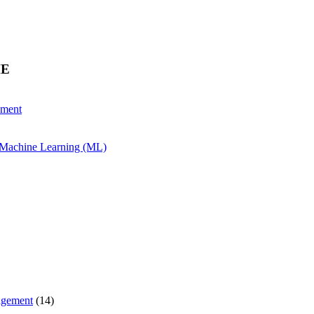
HE
ement
& Machine Learning (ML)
agement
(14)