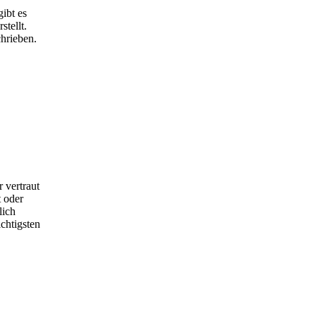
ibt es
tellt.
hrieben.
 vertraut
 oder
lich
chtigsten