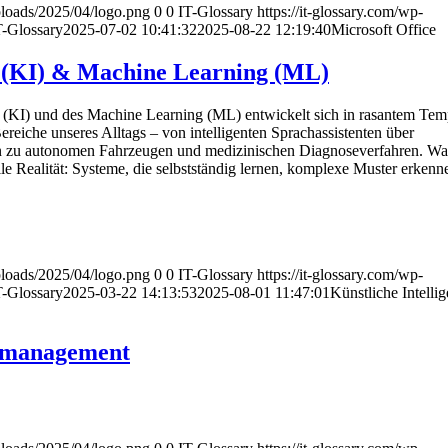
uploads/2025/04/logo.png
0
0
IT-Glossary
https://it-glossary.com/wp-
T-Glossary
2025-07-02 10:41:32
2025-08-22 12:19:40
Microsoft Office
z (KI) & Machine Learning (ML)
nz (KI) und des Machine Learning (ML) entwickelt sich in rasantem Te
Bereiche unseres Alltags – von intelligenten Sprachassistenten über
in zu autonomen Fahrzeugen und medizinischen Diagnoseverfahren. Was
weile Realität: Systeme, die selbstständig lernen, komplexe Muster erken
uploads/2025/04/logo.png
0
0
IT-Glossary
https://it-glossary.com/wp-
T-Glossary
2025-03-22 14:13:53
2025-08-01 11:47:01
Künstliche Intelli
nmanagement