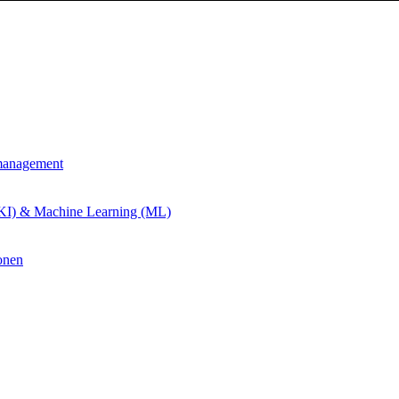
management
 (KI) & Machine Learning (ML)
onen