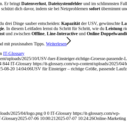
n. Er bringt
Datenverlust
,
Dateisystemfehler
und im schlimmsten Fall
schützt dich davor, indem sie bei Netzproblemen
sofort
übernimmt un
 du drei Dinge sauber entscheiden:
Kapazität
der USV, gewünschte
La
ie
. In diesem Leitfaden lernst du Schritt für Schritt, wie du
Leistung
ri
nst
und zwischen
Offline
,
Line-Interactive
und
Online Doppelwandl
und mit praxisnahen Tipps.
Weiterlesen
on
IT-Glossary
ent/uploads/2025/10/USV-fuer-Einsteiger-richtige-Groesse-passende-L
4
844
IT-Glossary
https://it-glossary.com/wp-content/uploads/2025/04/
5-08-20 14:04:06
USV für Einsteiger – richtige Größe, passende Laufze
uploads/2025/04/logo.png
0
0
IT-Glossary
https://it-glossary.com/wp-
T-Glossary
2025-07-06 10:00:21
2025-07-07 10:24:26
Online-Marketing