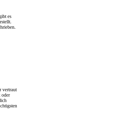
ibt es
tellt.
hrieben.
 vertraut
 oder
lich
chtigsten