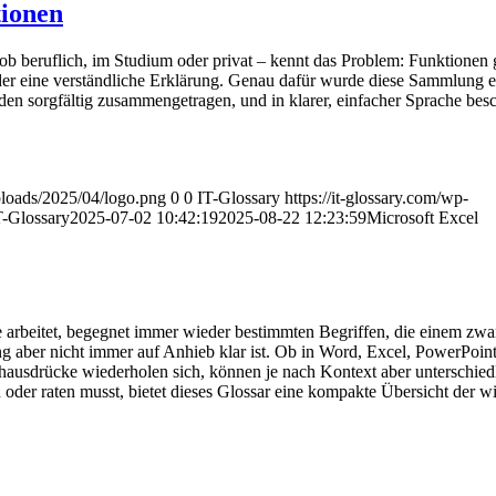
tionen
ob beruflich, im Studium oder privat – kennt das Problem: Funktionen g
oder eine verständliche Erklärung. Genau dafür wurde diese Sammlung ers
n sorgfältig zusammengetragen, und in klarer, einfacher Sprache besc
uploads/2025/04/logo.png
0
0
IT-Glossary
https://it-glossary.com/wp-
T-Glossary
2025-07-02 10:42:19
2025-08-22 12:23:59
Microsoft Excel
 arbeitet, begegnet immer wieder bestimmten Begriffen, die einem zwar
aber nicht immer auf Anhieb klar ist. Ob in Word, Excel, PowerPoint
hausdrücke wiederholen sich, können je nach Kontext aber unterschied
oder raten musst, bietet dieses Glossar eine kompakte Übersicht der wi