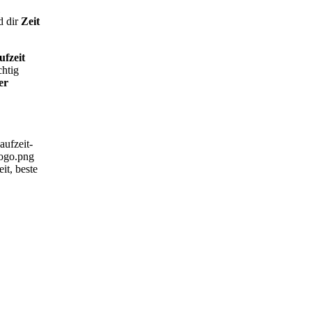
d dir
Zeit
ufzeit
chtig
er
aufzeit-
logo.png
it, beste