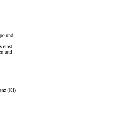
mpo und
 einst
nen und
genz (KI)