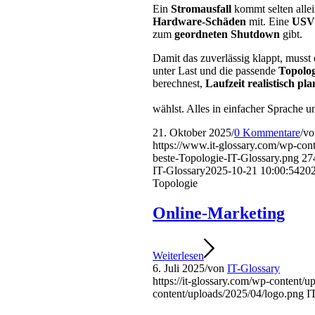
Ein
Stromausfall
kommt selten allei
Hardware-Schäden
mit. Eine
USV
zum
geordneten Shutdown
gibt.
Damit das zuverlässig klappt, musst
unter Last und die passende
Topolog
berechnest,
Laufzeit realistisch pla
wählst. Alles in einfacher Sprache 
21. Oktober 2025
/
0 Kommentare
/
v
https://www.it-glossary.com/wp-cont
beste-Topologie-IT-Glossary.png
27
IT-Glossary
2025-10-21 10:00:54
202
Topologie
Online-Marketing
Weiterlesen
6. Juli 2025
/
von
IT-Glossary
https://it-glossary.com/wp-content/
content/uploads/2025/04/logo.png
I