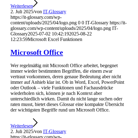
Weiterlesen
2. Juli 2025
/
von
IT-Glossary
https://it-glossary.com/wp-
content/uploads/2025/04/logo.png
0
0
IT-Glossary
https://it-
glossary.com/wp-content/uploads/2025/04/logo.png
IT-
Glossary
2025-07-02 10:42:19
2025-08-22
12:23:59
Microsoft Excel Funktionen
Microsoft Office
Wer regelmäßig mit Microsoft Office arbeitet, begegnet
immer wieder bestimmten Begriffen, die einem zwar
vertraut vorkommen, deren genaue Bedeutung aber nicht
immer auf Anhieb klar ist. Ob in Word, Excel, PowerPoint
oder Outlook – viele Funktionen und Fachausdrücke
wiederholen sich, können je nach Kontext aber
unterschiedlich wirken. Damit du nicht lange suchen oder
raten musst, bietet dieses Glossar eine kompakte Übersicht
der wichtigsten Begriffe rund um Microsoft Office.
Weiterlesen
2. Juli 2025
/
von
IT-Glossary
https://it-glossary.com/wp-