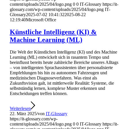
content/uploads/2025/04/logo.png
0
0
IT-Glossary
https://it-
glossary.com/wp-content/uploads/2025/04/logo.png
IT-
Glossary
2025-07-02 10:41:32
2025-08-22
12:19:40
Microsoft Office
Künstliche Intelligenz (KI) &
Machine Learning (ML)
Die Welt der Künstlichen Intelligenz (KI) und des Machine
Learning (ML) entwickelt sich in rasantem Tempo und
beeinflusst bereits heute zahlreiche Bereiche unseres Alltags
– von intelligenten Sprachassistenten über personalisierte
Empfehlungen bis hin zu autonomen Fahrzeugen und
medizinischen Diagnoseverfahren. Was einst als
Zukunftsvision galt, ist mittlerweile Realität: Systeme, die
selbstständig lernen, komplexe Muster erkennen und
Entscheidungen treffen können.
Weiterlesen
22. März 2025
/
von
IT-Glossary
https://it-glossary.com/wp-
content/uploads/2025/04/logo.png
0
0
IT-Glossary
https://it-