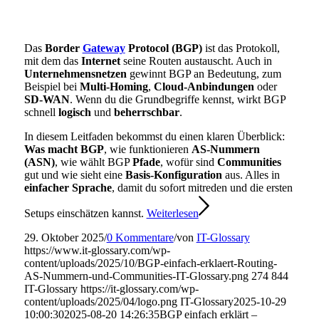
Das
Border
Gateway
Protocol (BGP)
ist das Protokoll,
mit dem das
Internet
seine Routen austauscht. Auch in
Unternehmensnetzen
gewinnt BGP an Bedeutung, zum
Beispiel bei
Multi-Homing
,
Cloud-Anbindungen
oder
SD-WAN
. Wenn du die Grundbegriffe kennst, wirkt BGP
schnell
logisch
und
beherrschbar
.
In diesem Leitfaden bekommst du einen klaren Überblick:
Was macht BGP
, wie funktionieren
AS-Nummern
(ASN)
, wie wählt BGP
Pfade
, wofür sind
Communities
gut und wie sieht eine
Basis-Konfiguration
aus. Alles in
einfacher Sprache
, damit du sofort mitreden und die ersten
Setups einschätzen kannst.
Weiterlesen
29. Oktober 2025
/
0 Kommentare
/
von
IT-Glossary
https://www.it-glossary.com/wp-
content/uploads/2025/10/BGP-einfach-erklaert-Routing-
AS-Nummern-und-Communities-IT-Glossary.png
274
844
IT-Glossary
https://it-glossary.com/wp-
content/uploads/2025/04/logo.png
IT-Glossary
2025-10-29
10:00:30
2025-08-20 14:26:35
BGP einfach erklärt –