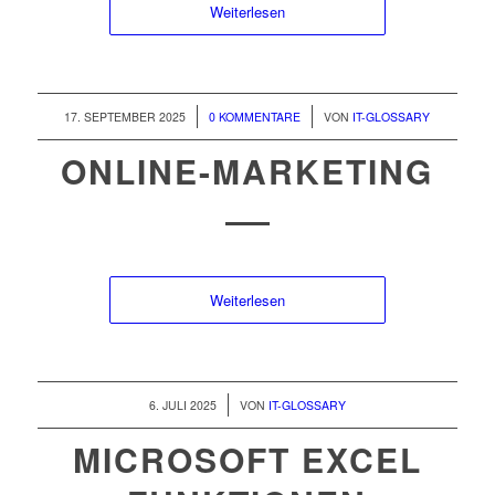
Weiterlesen
/
/
17. SEPTEMBER 2025
0 KOMMENTARE
VON
IT-GLOSSARY
ONLINE-MARKETING
Weiterlesen
/
6. JULI 2025
VON
IT-GLOSSARY
MICROSOFT EXCEL