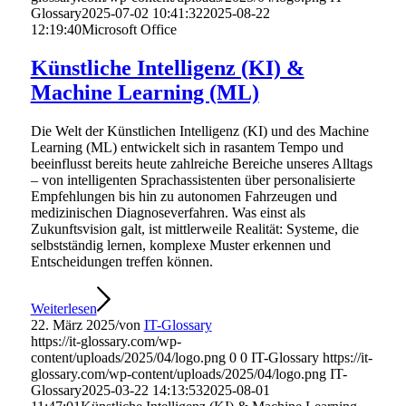
Glossary
2025-07-02 10:41:32
2025-08-22
12:19:40
Microsoft Office
Künstliche Intelligenz (KI) &
Machine Learning (ML)
Die Welt der Künstlichen Intelligenz (KI) und des Machine
Learning (ML) entwickelt sich in rasantem Tempo und
beeinflusst bereits heute zahlreiche Bereiche unseres Alltags
– von intelligenten Sprachassistenten über personalisierte
Empfehlungen bis hin zu autonomen Fahrzeugen und
medizinischen Diagnoseverfahren. Was einst als
Zukunftsvision galt, ist mittlerweile Realität: Systeme, die
selbstständig lernen, komplexe Muster erkennen und
Entscheidungen treffen können.
Weiterlesen
22. März 2025
/
von
IT-Glossary
https://it-glossary.com/wp-
content/uploads/2025/04/logo.png
0
0
IT-Glossary
https://it-
glossary.com/wp-content/uploads/2025/04/logo.png
IT-
Glossary
2025-03-22 14:13:53
2025-08-01