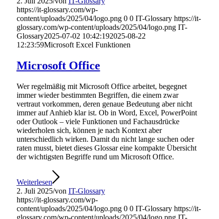
2. Juli 2025
/
von
IT-Glossary
https://it-glossary.com/wp-
content/uploads/2025/04/logo.png
0
0
IT-Glossary
https://it-
glossary.com/wp-content/uploads/2025/04/logo.png
IT-
Glossary
2025-07-02 10:42:19
2025-08-22
12:23:59
Microsoft Excel Funktionen
Microsoft Office
Wer regelmäßig mit Microsoft Office arbeitet, begegnet
immer wieder bestimmten Begriffen, die einem zwar
vertraut vorkommen, deren genaue Bedeutung aber nicht
immer auf Anhieb klar ist. Ob in Word, Excel, PowerPoint
oder Outlook – viele Funktionen und Fachausdrücke
wiederholen sich, können je nach Kontext aber
unterschiedlich wirken. Damit du nicht lange suchen oder
raten musst, bietet dieses Glossar eine kompakte Übersicht
der wichtigsten Begriffe rund um Microsoft Office.
Weiterlesen
2. Juli 2025
/
von
IT-Glossary
https://it-glossary.com/wp-
content/uploads/2025/04/logo.png
0
0
IT-Glossary
https://it-
glossary.com/wp-content/uploads/2025/04/logo.png
IT-