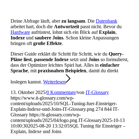
Deine Abfrage läuft, aber
zu langsam
. Die
Datenbank
arbeitet hart, doch die
Antwortzeit
passt nicht. Bevor du
Hardware
aufrüstest, lohnt sich ein Blick auf
Explain
,
Indexe
und
saubere Joins
. Schon kleine Anpassungen
bringen oft
große Effekte
.
Dieser Guide erklärt dir Schritt für Schritt, wie du
Query-
Pläne liest
,
passende Indexe
setzt und
Joins
so formulierst,
dass der Optimizer leichtes Spiel hat. Alles in
einfacher
Sprache
, mit
praxisnahen Beispielen
, damit du direkt
loslegen kannst.
Weiterlesen
13. Oktober 2025
/
0 Kommentare
/
von
IT-Glossary
https://www.it-glossary.com/wp-
content/uploads/2025/10/SQL-Tuning-fuer-Einsteiger-
Explain-Indexe-und-Joins-IT-Glossary.png
274
844
IT-
Glossary
https://it-glossary.com/wp-
content/uploads/2025/04/logo.png
IT-Glossary
2025-10-13
10:00:30
2025-08-20 13:32:05
SQL Tuning für Einsteiger –
Explain, Indexe und Joins