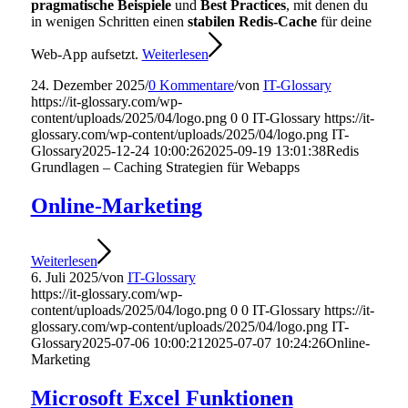
pragmatische Beispiele
und
Best Practices
, mit denen du
in wenigen Schritten einen
stabilen Redis-Cache
für deine
Web-App aufsetzt.
Weiterlesen
24. Dezember 2025
/
0 Kommentare
/
von
IT-Glossary
https://it-glossary.com/wp-
content/uploads/2025/04/logo.png
0
0
IT-Glossary
https://it-
glossary.com/wp-content/uploads/2025/04/logo.png
IT-
Glossary
2025-12-24 10:00:26
2025-09-19 13:01:38
Redis
Grundlagen – Caching Strategien für Webapps
Online-Marketing
Weiterlesen
6. Juli 2025
/
von
IT-Glossary
https://it-glossary.com/wp-
content/uploads/2025/04/logo.png
0
0
IT-Glossary
https://it-
glossary.com/wp-content/uploads/2025/04/logo.png
IT-
Glossary
2025-07-06 10:00:21
2025-07-07 10:24:26
Online-
Marketing
Microsoft Excel Funktionen