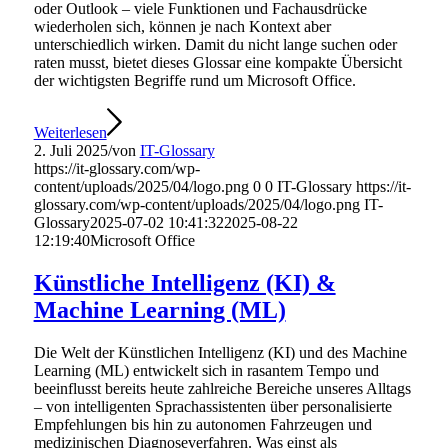
oder Outlook – viele Funktionen und Fachausdrücke
wiederholen sich, können je nach Kontext aber
unterschiedlich wirken. Damit du nicht lange suchen oder
raten musst, bietet dieses Glossar eine kompakte Übersicht
der wichtigsten Begriffe rund um Microsoft Office.
Weiterlesen
2. Juli 2025
/
von
IT-Glossary
https://it-glossary.com/wp-
content/uploads/2025/04/logo.png
0
0
IT-Glossary
https://it-
glossary.com/wp-content/uploads/2025/04/logo.png
IT-
Glossary
2025-07-02 10:41:32
2025-08-22
12:19:40
Microsoft Office
Künstliche Intelligenz (KI) &
Machine Learning (ML)
Die Welt der Künstlichen Intelligenz (KI) und des Machine
Learning (ML) entwickelt sich in rasantem Tempo und
beeinflusst bereits heute zahlreiche Bereiche unseres Alltags
– von intelligenten Sprachassistenten über personalisierte
Empfehlungen bis hin zu autonomen Fahrzeugen und
medizinischen Diagnoseverfahren. Was einst als