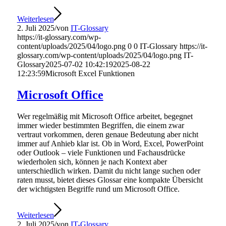
Weiterlesen
2. Juli 2025
/
von
IT-Glossary
https://it-glossary.com/wp-
content/uploads/2025/04/logo.png
0
0
IT-Glossary
https://it-
glossary.com/wp-content/uploads/2025/04/logo.png
IT-
Glossary
2025-07-02 10:42:19
2025-08-22
12:23:59
Microsoft Excel Funktionen
Microsoft Office
Wer regelmäßig mit Microsoft Office arbeitet, begegnet
immer wieder bestimmten Begriffen, die einem zwar
vertraut vorkommen, deren genaue Bedeutung aber nicht
immer auf Anhieb klar ist. Ob in Word, Excel, PowerPoint
oder Outlook – viele Funktionen und Fachausdrücke
wiederholen sich, können je nach Kontext aber
unterschiedlich wirken. Damit du nicht lange suchen oder
raten musst, bietet dieses Glossar eine kompakte Übersicht
der wichtigsten Begriffe rund um Microsoft Office.
Weiterlesen
2. Juli 2025
/
von
IT-Glossary