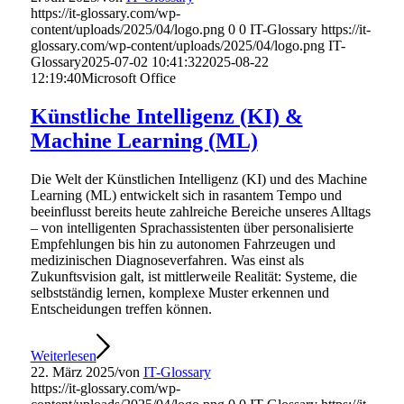
https://it-glossary.com/wp-
content/uploads/2025/04/logo.png
0
0
IT-Glossary
https://it-
glossary.com/wp-content/uploads/2025/04/logo.png
IT-
Glossary
2025-07-02 10:41:32
2025-08-22
12:19:40
Microsoft Office
Künstliche Intelligenz (KI) &
Machine Learning (ML)
Die Welt der Künstlichen Intelligenz (KI) und des Machine
Learning (ML) entwickelt sich in rasantem Tempo und
beeinflusst bereits heute zahlreiche Bereiche unseres Alltags
– von intelligenten Sprachassistenten über personalisierte
Empfehlungen bis hin zu autonomen Fahrzeugen und
medizinischen Diagnoseverfahren. Was einst als
Zukunftsvision galt, ist mittlerweile Realität: Systeme, die
selbstständig lernen, komplexe Muster erkennen und
Entscheidungen treffen können.
Weiterlesen
22. März 2025
/
von
IT-Glossary
https://it-glossary.com/wp-