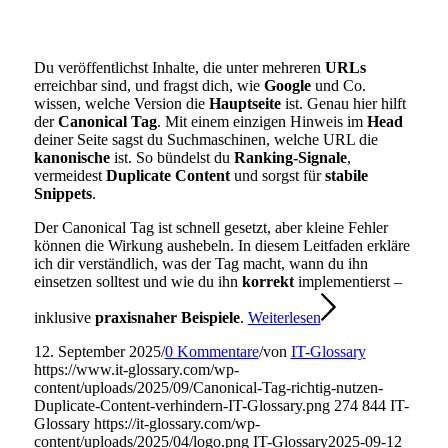
Du veröffentlichst Inhalte, die unter mehreren
URLs
erreichbar sind, und fragst dich, wie
Google
und Co.
wissen, welche Version die
Hauptseite
ist. Genau hier hilft
der
Canonical Tag
. Mit einem einzigen Hinweis im
Head
deiner Seite sagst du Suchmaschinen, welche URL die
kanonische
ist. So bündelst du
Ranking-Signale
,
vermeidest
Duplicate Content
und sorgst für
stabile
Snippets
.
Der Canonical Tag ist schnell gesetzt, aber kleine Fehler
können die Wirkung aushebeln. In diesem Leitfaden erkläre
ich dir verständlich, was der Tag macht, wann du ihn
einsetzen solltest und wie du ihn
korrekt
implementierst –
inklusive
praxisnaher Beispiele
.
Weiterlesen
12. September 2025
/
0 Kommentare
/
von
IT-Glossary
https://www.it-glossary.com/wp-
content/uploads/2025/09/Canonical-Tag-richtig-nutzen-
Duplicate-Content-verhindern-IT-Glossary.png
274
844
IT-
Glossary
https://it-glossary.com/wp-
content/uploads/2025/04/logo.png
IT-Glossary
2025-09-12