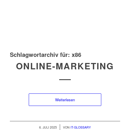
Schlagwortarchiv für:
x86
ONLINE-MARKETING
Weiterlesen
/
6. JULI 2025
VON
IT-GLOSSARY