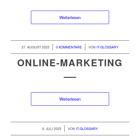
Weiterlesen
/
/
27. AUGUST 2025
0 KOMMENTARE
VON
IT-GLOSSARY
ONLINE-MARKETING
Weiterlesen
/
6. JULI 2025
VON
IT-GLOSSARY