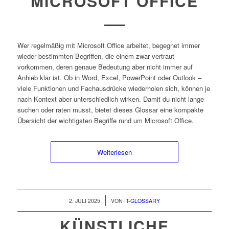
MICROSOFT OFFICE
Wer regelmäßig mit Microsoft Office arbeitet, begegnet immer
wieder bestimmten Begriffen, die einem zwar vertraut
vorkommen, deren genaue Bedeutung aber nicht immer auf
Anhieb klar ist. Ob in Word, Excel, PowerPoint oder Outlook –
viele Funktionen und Fachausdrücke wiederholen sich, können je
nach Kontext aber unterschiedlich wirken. Damit du nicht lange
suchen oder raten musst, bietet dieses Glossar eine kompakte
Übersicht der wichtigsten Begriffe rund um Microsoft Office.
Weiterlesen
/
2. JULI 2025
VON
IT-GLOSSARY
KÜNSTLICHE