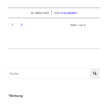
/
22. MÄRZ 2025
VON
IT-GLOSSARY
2
1
Seite 1 von 2
*Werbung