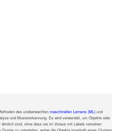
G
 Methoden des unüberwachten
maschinellen Lernens (ML)
und
nanalyse und Mustererkennung. Es wird verwendet, um Objekte oder
r ähnlich sind, ohne dass sie im Voraus mit Labels versehen
 Cluster zu unterteilen, wobei die Objekte innerhalb eines Clusters