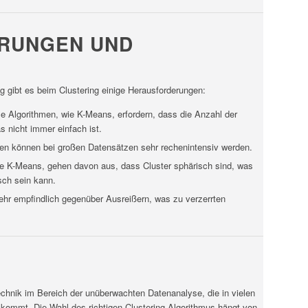
RUNGEN UND
g gibt es beim Clustering einige Herausforderungen:
ele Algorithmen, wie K-Means, erfordern, dass die Anzahl der
s nicht immer einfach ist.
hmen können bei großen Datensätzen sehr rechenintensiv werden.
wie K-Means, gehen davon aus, dass Cluster sphärisch sind, was
sch sein kann.
sehr empfindlich gegenüber Ausreißern, was zu verzerrten
 Technik im Bereich der unüberwachten Datenanalyse, die in vielen
kommt. Die Wahl des richtigen Clustering-Algorithmus hängt von