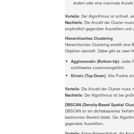
ändern oder eine maximale Anzahl an
Vorteile
: Der Algorithmus ist schnell, 
Nachteile
: Die Anzahl der Cluster mus
empfindlich gegenüber Ausreißern und 
Hierarchisches Clustering
Hierarchisches Clustering erstellt eine
Objekten darstellt. Dabei gibt es zwei H
Agglomerativ (Bottom-Up)
: Jeder 
schrittweise zusammengeführt.
Divisiv (Top-Down)
: Alle Punkte st
Vorteile
: Die Anzahl der Cluster muss n
Nachteile
: Der Algorithmus ist bei gro
DBSCAN (Density-Based Spatial Cluste
DBSCAN ist ein dichtebasiertes Verfahr
bestimmten Bereich bildet. Der Algorith
gegenüber Ausreißern.
Vorteile
: Keine Notwendigkeit, die Anza