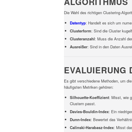
ALGORITHMUS
Die Wahl des richtigen Clustering-Algo
Datentyp
: Handelt es sich um nume
Clusterform
: Sind die Cluster kug
Clusteranzahl
: Muss die Anzahl der
Ausreißer
: Sind in den Daten Ausr
EVALUIERUNG 
Es gibt verschiedene Methoden, um die 
häufigsten Metriken gehören:
Silhouette-Koeffizient
: Misst, wie 
Clustern passt.
Davies-Bouldin-Index
: Ein niedrig
Dunn-Index
: Bewertet das Verhältn
Calinski-Harabasz-Index
: Misst da