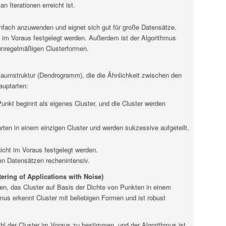
 Iterationen erreicht ist.
einfach anzuwenden und eignet sich gut für große Datensätze.
s im Voraus festgelegt werden. Außerdem ist der Algorithmus
unregelmäßigen Clusterformen.
 Baumstruktur (Dendrogramm), die die Ähnlichkeit zwischen den
auptarten:
Punkt beginnt als eigenes Cluster, und die Cluster werden
arten in einem einzigen Cluster und werden sukzessive aufgeteilt.
icht im Voraus festgelegt werden.
ßen Datensätzen rechenintensiv.
ring of Applications with Noise)
en, das Cluster auf Basis der Dichte von Punkten in einem
mus erkennt Cluster mit beliebigen Formen und ist robust
hl der Cluster im Voraus zu bestimmen, und der Algorithmus ist