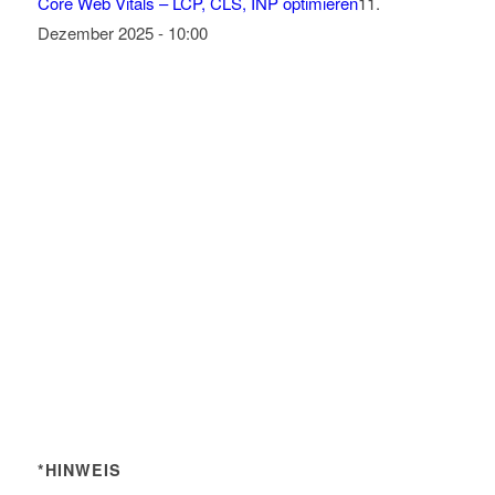
Core Web Vitals – LCP, CLS, INP optimieren
11.
Dezember 2025 - 10:00
*HINWEIS