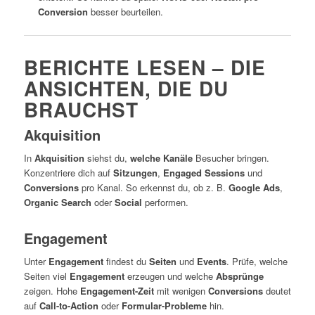
Conversion
besser beurteilen.
BERICHTE LESEN – DIE
ANSICHTEN, DIE DU
BRAUCHST
Akquisition
In
Akquisition
siehst du,
welche Kanäle
Besucher bringen.
Konzentriere dich auf
Sitzungen
,
Engaged Sessions
und
Conversions
pro Kanal. So erkennst du, ob z. B.
Google Ads
,
Organic Search
oder
Social
performen.
Engagement
Unter
Engagement
findest du
Seiten
und
Events
. Prüfe, welche
Seiten viel
Engagement
erzeugen und welche
Absprünge
zeigen. Hohe
Engagement-Zeit
mit wenigen
Conversions
deutet
auf
Call-to-Action
oder
Formular-Probleme
hin.