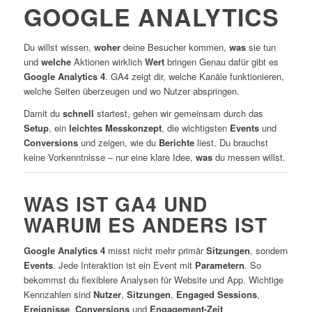
GOOGLE ANALYTICS
Du willst wissen,
woher
deine Besucher kommen,
was
sie tun
und
welche
Aktionen wirklich
Wert
bringen Genau dafür gibt es
Google Analytics 4
. GA4 zeigt dir, welche Kanäle funktionieren,
welche Seiten überzeugen und wo Nutzer abspringen.
Damit du
schnell
startest, gehen wir gemeinsam durch das
Setup
, ein
leichtes Messkonzept
, die wichtigsten
Events
und
Conversions
und zeigen, wie du
Berichte
liest. Du brauchst
keine Vorkenntnisse – nur eine klare Idee,
was
du messen willst.
WAS IST GA4 UND
WARUM ES ANDERS IST
Google Analytics 4
misst nicht mehr primär
Sitzungen
, sondern
Events
. Jede Interaktion ist ein Event mit
Parametern
. So
bekommst du flexiblere Analysen für Website und App. Wichtige
Kennzahlen sind
Nutzer
,
Sitzungen
,
Engaged Sessions
,
Ereignisse
,
Conversions
und
Engagement-Zeit
.