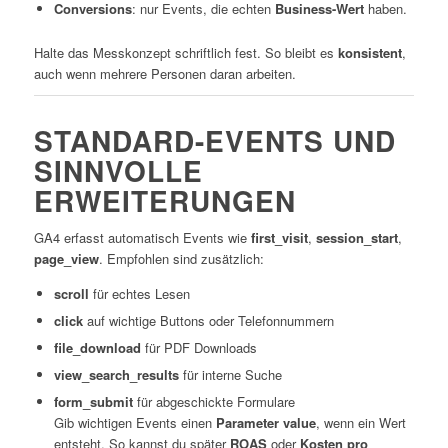
Conversions
: nur Events, die echten
Business-Wert
haben.
Halte das Messkonzept schriftlich fest. So bleibt es
konsistent
,
auch wenn mehrere Personen daran arbeiten.
STANDARD-EVENTS UND
SINNVOLLE
ERWEITERUNGEN
GA4 erfasst automatisch Events wie
first_visit
,
session_start
,
page_view
. Empfohlen sind zusätzlich:
scroll
für echtes Lesen
click
auf wichtige Buttons oder Telefonnummern
file_download
für PDF Downloads
view_search_results
für interne Suche
form_submit
für abgeschickte Formulare
Gib wichtigen Events einen
Parameter value
, wenn ein Wert
entsteht. So kannst du später
ROAS
oder
Kosten pro