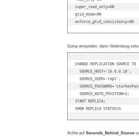
super_read_only=ON

gtid_mode=ON

Dump einspielen, dann Verbindung setz
CHANGE REPLICATION SOURCE TO

  SOURCE_HOST='10.0.0.10',

  SOURCE_USER='repl',

  SOURCE_PASSWORD='starkesPass
  SOURCE_AUTO_POSITION=1;

START REPLICA;

Achte auf
Seconds_Behind_Source
u