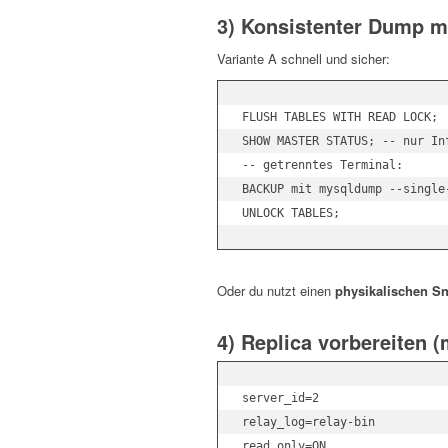
3) Konsistenter Dump m
Variante A schnell und sicher:
FLUSH TABLES WITH READ LOCK;

SHOW MASTER STATUS; -- nur Inf
-- getrenntes Terminal:

BACKUP mit mysqldump --single
Oder du nutzt einen
physikalischen S
4) Replica vorbereiten (
server_id=2

relay_log=relay-bin

read_only=ON
