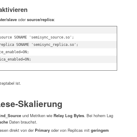
aktivieren
ter/slave
oder
source/replica
:
source SONAME 'semisync_source.so';

replica SONAME 'semisync_replica.so';

e_enabled=ON;

eptabel ist.
Lese-Skalierung
ind_Source
und Metriken wie
Relay Log Bytes
. Bei hohem Lag
ische
Daten brauchst.
lesen direkt von der
Primary
oder von Replicas mit
geringem