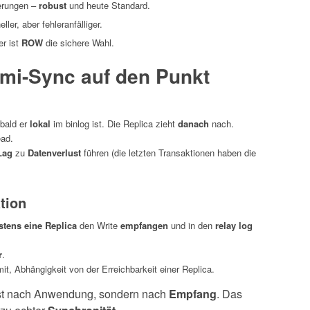
derungen –
robust
und heute Standard.
ler, aber fehleranfälliger.
er ist
ROW
die sichere Wahl.
mi-Sync auf den Punkt
bald er
lokal
im binlog ist. Die Replica zieht
danach
nach.
ead.
Lag
zu
Datenverlust
führen (die letzten Transaktionen haben die
tion
tens eine Replica
den Write
empfangen
und in den
relay log
r
.
t, Abhängigkeit von der Erreichbarkeit einer Replica.
erst nach Anwendung, sondern nach
Empfang
. Das