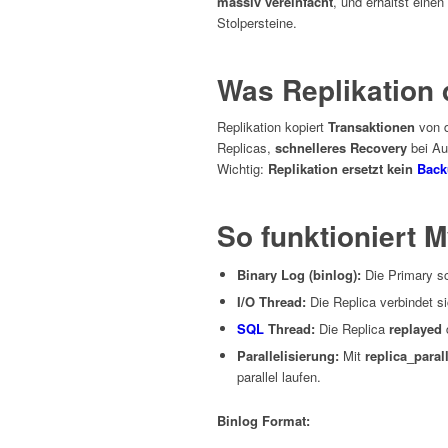
massiv vereinfacht
, und erhältst einen
Stolpersteine.
Was Replikation d
Replikation kopiert
Transaktionen
von 
Replicas,
schnelleres Recovery
bei Au
Wichtig:
Replikation ersetzt kein
Back
So funktioniert 
Binary Log (binlog):
Die Primary sc
I/O Thread:
Die Replica verbindet si
SQL
Thread:
Die Replica
replayed
d
Parallelisierung:
Mit
replica_paral
parallel laufen.
Binlog Format: