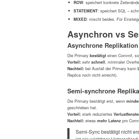
ROW
: speichert konkrete Zeilenän
STATEMENT
: speichert SQL – schnel
MIXED
: mischt beides. Für Einsteig
Asynchron vs Se
Asynchrone Replikation
Die Primary
bestätigt
einen Commit, so
Vorteil:
sehr
schnell
, minimaler Overh
Nachteil:
bei Ausfall der Primary kann
Replica noch nicht erreicht).
Semi-synchrone Replika
Die Primary bestätigt erst, wenn
mindes
geschrieben hat.
Vorteil:
stark reduziertes
Verlustfenste
Nachteil:
etwas
mehr Latenz
pro Commi
Semi-Sync bestätigt nicht 