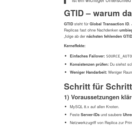
ist ein wichtiger Unterschied
GTID – warum das
GTID
steht für
Global Transaction ID
.
Replicas fast ohne Nachdenken
umbie
„folge ab der
nächsten fehlenden GTI
Kerneffekte:
Einfaches Failover:
SOURCE_AUTO
Konsistenzen prüfen:
Du siehst sc
Weniger Handarbeit:
Weniger Raum f
Schritt für Schri
1) Voraussetzungen klä
MySQL 8.x auf allen Knoten.
Feste
Server-IDs
und saubere
Uhre
Netzwerkzugriff von Replica zur Pri