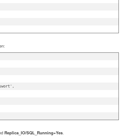
en:
wort',

nd
Replica_IO/SQL_Running=Yes
.