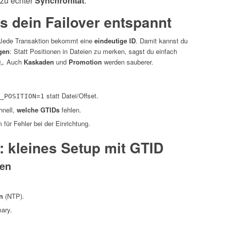
 zu echter
Synchronität
.
 dein Failover entspannt
 Jede Transaktion bekommt eine
eindeutige ID
. Damit kannst du
gen
: Statt Positionen in Dateien zu merken, sagst du einfach
D
„. Auch
Kaskaden
und
Promotion
werden sauberer.
statt Datei/Offset.
_POSITION=1
hnell,
welche GTIDs
fehlen.
ür Fehler bei der Einrichtung.
tt: kleines Setup mit GTID
ren
n
(NTP).
mary.