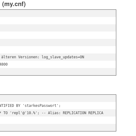
 (my.cnf)
 älteren Versionen: log_slave_updates=ON

NTIFIED BY 'starkesPasswort';

* TO 'repl'@'10.%'; -- Alias: REPLICATION REPLICA
