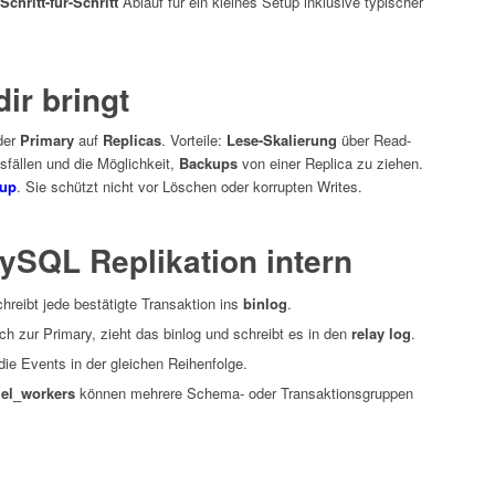
Schritt-für-Schritt
Ablauf für ein kleines Setup inklusive typischer
ir bringt
der
Primary
auf
Replicas
. Vorteile:
Lese-Skalierung
über Read-
sfällen und die Möglichkeit,
Backups
von einer Replica zu ziehen.
up
. Sie schützt nicht vor Löschen oder korrupten Writes.
MySQL Replikation intern
hreibt jede bestätigte Transaktion ins
binlog
.
ch zur Primary, zieht das binlog und schreibt es in den
relay log
.
ie Events in der gleichen Reihenfolge.
lel_workers
können mehrere Schema- oder Transaktionsgruppen