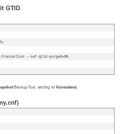
it GTID
o

-transaction --set-gtid-purged=ON

napshot
/Backup-Tool, wichtig ist
Konsistenz
.
my.cnf)