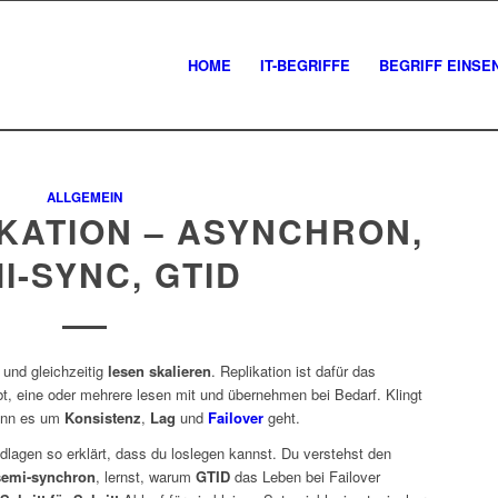
HOME
IT-BEGRIFFE
BEGRIFF EINSE
ALLGEMEIN
KATION – ASYNCHRON,
I-SYNC, GTID
und gleichzeitig
lesen skalieren
. Replikation ist dafür das
t, eine oder mehrere lesen mit und übernehmen bei Bedarf. Klingt
wenn es um
Konsistenz
,
Lag
und
Failover
geht.
agen so erklärt, dass du loslegen kannst. Du verstehst den
semi-synchron
, lernst, warum
GTID
das Leben bei Failover