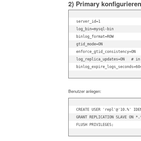
2) Primary konfigurieren
server_id=1

log_bin=mysql-bin

binlog_format=ROW

gtid_mode=ON

enforce_gtid_consistency=ON

log_replica_updates=ON   # in
Benutzer anlegen:
CREATE USER 'repl'@'10.%' IDE
GRANT REPLICATION SLAVE ON *.