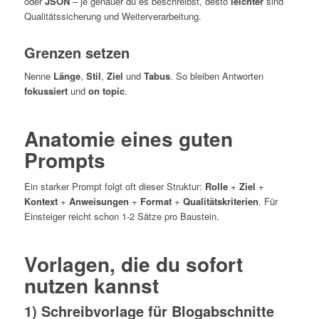
oder
JSON
– je genauer du es beschreibst, desto
leichter
sind
Qualitätssicherung und Weiterverarbeitung.
Grenzen setzen
Nenne
Länge
,
Stil
,
Ziel
und
Tabus
. So bleiben Antworten
fokussiert
und
on topic
.
Anatomie eines guten
Prompts
Ein starker Prompt folgt oft dieser Struktur:
Rolle
+
Ziel
+
Kontext
+
Anweisungen
+
Format
+
Qualitätskriterien
. Für
Einsteiger reicht schon 1-2 Sätze pro Baustein.
Vorlagen, die du sofort
nutzen kannst
1) Schreibvorlage für Blogabschnitte