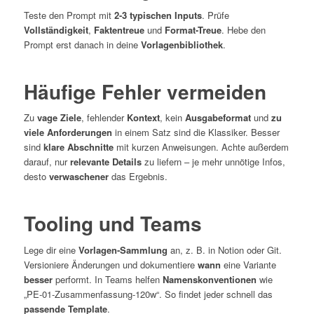
Teste den Prompt mit
2-3 typischen Inputs
. Prüfe
Vollständigkeit
,
Faktentreue
und
Format-Treue
. Hebe den
Prompt erst danach in deine
Vorlagenbibliothek
.
Häufige Fehler vermeiden
Zu
vage Ziele
, fehlender
Kontext
, kein
Ausgabeformat
und
zu
viele Anforderungen
in einem Satz sind die Klassiker. Besser
sind
klare Abschnitte
mit kurzen Anweisungen. Achte außerdem
darauf, nur
relevante Details
zu liefern – je mehr unnötige Infos,
desto
verwaschener
das Ergebnis.
Tooling und Teams
Lege dir eine
Vorlagen-Sammlung
an, z. B. in Notion oder Git.
Versioniere Änderungen und dokumentiere
wann
eine Variante
besser
performt. In Teams helfen
Namenskonventionen
wie
„PE-01-Zusammenfassung-120w“. So findet jeder schnell das
passende Template
.