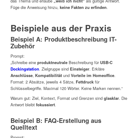
das Thema und erlaube
„weiß ich nicht“
als gültige Antwort.
Füge die Anweisung hinzu,
keine Fakten zu erfinden
.
Beispiele aus der Praxis
Beispiel A: Produktbeschreibung IT-
Zubehör
Prompt:
„Schreibe eine
produktneutrale
Beschreibung für
USB-C
Dockingstation
. Zielgruppe sind
Einsteiger
. Erkläre
Anschlüsse
,
Kompatibilität
und
Vorteile im Homeoffice
.
Format: 2 Absätze, jeweils 4 Sätze,
Fettdruck
für
Schlüsselbegriffe. Maximal 120 Wörter. Keine Marken nennen.“
Warum gut: Ziel, Kontext, Format und Grenzen sind
glasklar
. Die
Antwort bleibt
fokussiert
.
Beispiel B: FAQ-Erstellung aus
Quelltext
Prompt: