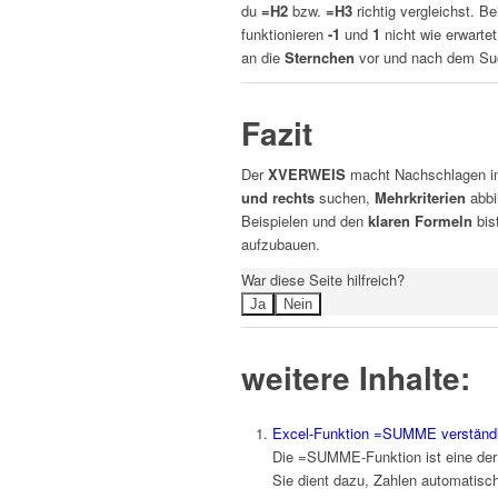
du
=H2
bzw.
=H3
richtig vergleichst. B
funktionieren
-1
und
1
nicht wie erwarte
an die
Sternchen
vor und nach dem Su
Fazit
Der
XVERWEIS
macht Nachschlagen i
und rechts
suchen,
Mehrkriterien
abbi
Beispielen und den
klaren Formeln
bis
aufzubauen.
War diese Seite hilfreich?
Ja
Nein
weitere Inhalte:
Excel-Funktion =SUMME verständli
Die =SUMME-Funktion ist eine der
Sie dient dazu, Zahlen automatisc