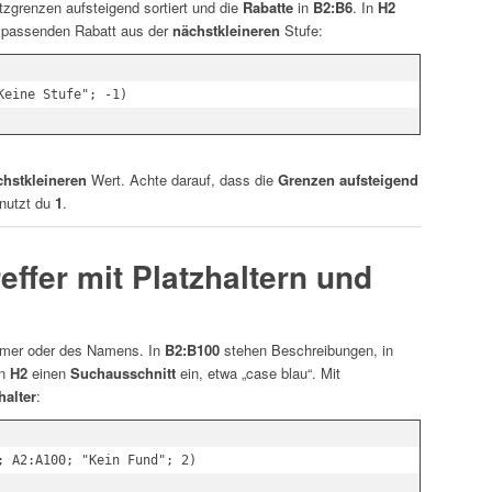
zgrenzen aufsteigend sortiert und die
Rabatte
in
B2:B6
. In
H2
en passenden Rabatt aus der
nächstkleineren
Stufe:
chstkleineren
Wert. Achte darauf, dass die
Grenzen aufsteigend
nutzt du
1
.
reffer mit Platzhaltern und
mmer oder des Namens. In
B2:B100
stehen Beschreibungen, in
in
H2
einen
Suchausschnitt
ein, etwa „case blau“. Mit
halter
: