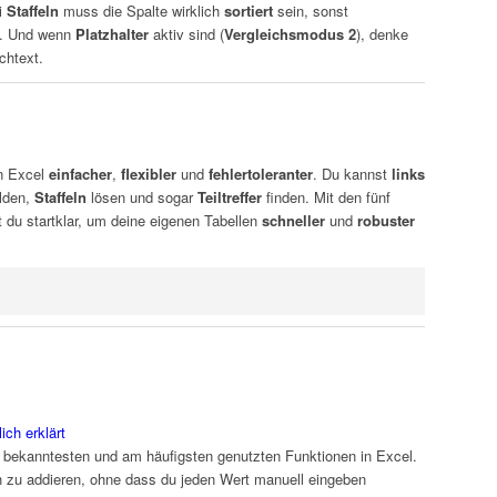
ei
Staffeln
muss die Spalte wirklich
sortiert
sein, sonst
t. Und wenn
Platzhalter
aktiv sind (
Vergleichsmodus 2
), denke
chtext.
n Excel
einfacher
,
flexibler
und
fehlertoleranter
. Du kannst
links
lden,
Staffeln
lösen und sogar
Teiltreffer
finden. Mit den fünf
t du startklar, um deine eigenen Tabellen
schneller
und
robuster
ch erklärt
 bekanntesten und am häufigsten genutzten Funktionen in Excel.
h zu addieren, ohne dass du jeden Wert manuell eingeben