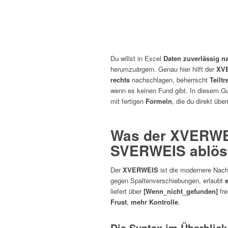
Du willst in Excel
Daten zuverlässig n
herumzuärgern. Genau hier hilft der
XV
rechts
nachschlagen, beherrscht
Teiltr
wenn es keinen Fund gibt. In diesem Gu
mit fertigen
Formeln
, die du direkt üb
Was der XVERWEI
SVERWEIS ablös
Der
XVERWEIS
ist die modernere Nach
gegen Spaltenverschiebungen, erlaubt
liefert über
[Wenn_nicht_gefunden]
fre
Frust
,
mehr Kontrolle
.
Die Syntax im Überblick