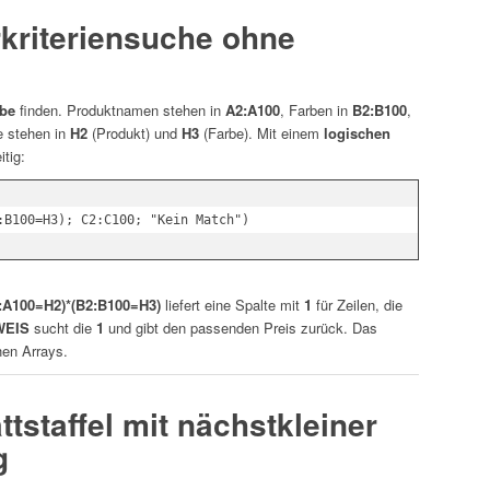
rkriteriensuche ohne
be
finden. Produktnamen stehen in
A2:A100
, Farben in
B2:B100
,
e stehen in
H2
(Produkt) und
H3
(Farbe). Mit einem
logischen
itig:
:A100=H2)*(B2:B100=H3)
liefert eine Spalte mit
1
für Zeilen, die
WEIS
sucht die
1
und gibt den passenden Preis zurück. Das
en Arrays.
ttstaffel mit nächstkleiner
g