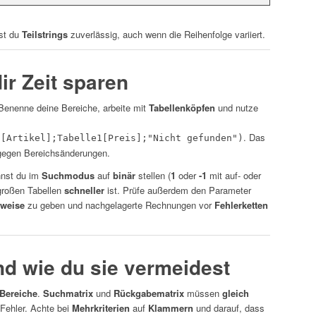
est du
Teilstrings
zuverlässig, auch wenn die Reihenfolge variiert.
dir Zeit sparen
Benenne deine Bereiche, arbeite mit
Tabellenköpfen
und nutze
. Das
1[Artikel];Tabelle1[Preis];"Nicht gefunden")
egen Bereichsänderungen.
nnst du im
Suchmodus
auf
binär
stellen (
1
oder
-1
mit auf- oder
großen Tabellen
schneller
ist. Prüfe außerdem den Parameter
nweise
zu geben und nachgelagerte Rechnungen vor
Fehlerketten
nd wie du sie vermeidest
 Bereiche
.
Suchmatrix
und
Rückgabematrix
müssen
gleich
Fehler. Achte bei
Mehrkriterien
auf
Klammern
und darauf, dass