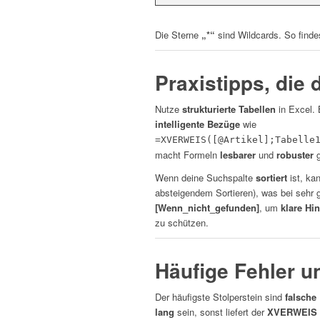
Die Sterne
„*“
sind Wildcards. So find
Praxistipps, die 
Nutze
strukturierte Tabellen
in Excel. 
intelligente Bezüge
wie
=XVERWEIS([@Artikel];Tabelle
macht Formeln
lesbarer
und
robuster
g
Wenn deine Suchspalte
sortiert
ist, ka
absteigendem Sortieren), was bei sehr 
[Wenn_nicht_gefunden]
, um
klare Hi
zu schützen.
Häufige Fehler u
Der häufigste Stolperstein sind
falsche
lang
sein, sonst liefert der
XVERWEIS