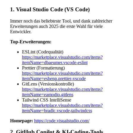
1. Visual Studio Code (VS Code)
Immer noch das beliebteste Tool, und dank zahlreicher
Erweiterungen auch 2025 die erste Wahl für viele
Entwickler.
Top-Erweiterungen:
ESLint (Codequalität)
https://marketplace.visualstudio.com/items?
itemName=dbaeumer.vscode-eslint
Prettier (Formatierung)
https://marketplace.visualstudio.com/items?
itemName=esbenp.prettier-vscode
GitLens (Versionskontrolle)
https://marketplace.visualstudio.com/items?
itemName=eamodio.gitlens
Tailwind CSS IntelliSense
https://marketplace.visualstudio.com/items?
itemName=bradlc.vscode-tailwindcss
Homepage:
https://code.visualstudio.com/
2. GitHub Copilot & KI-Coding-Tools