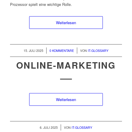
Prozessor spielt eine wichtige Rolle.
Weiterlesen
/
/
15. JULI 2025
0 KOMMENTARE
VON
IT-GLOSSARY
ONLINE-MARKETING
Weiterlesen
/
6. JULI 2025
VON
IT-GLOSSARY