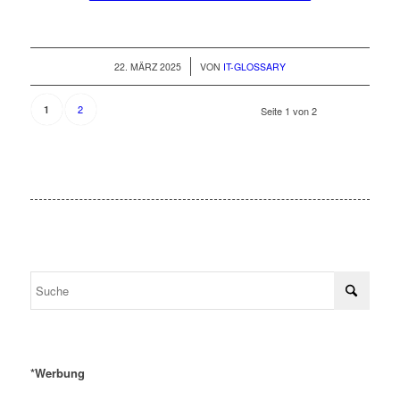
/
22. MÄRZ 2025
VON
IT-GLOSSARY
2
1
Seite 1 von 2
*Werbung