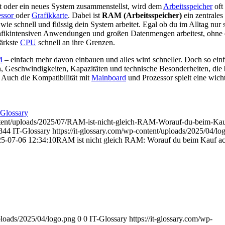
 oder ein neues System zusammenstellst, wird dem
Arbeitsspeicher
oft
essor
oder
Grafikkarte
. Dabei ist
RAM (Arbeitsspeicher)
ein zentrales 
wie schnell und flüssig dein System arbeitet. Egal ob du im Alltag nur 
rafikintensiven Anwendungen und großen Datenmengen arbeitest, ohne
tärkste
CPU
schnell an ihre Grenzen.
M
– einfach mehr davon einbauen und alles wird schneller. Doch so einfa
en, Geschwindigkeiten, Kapazitäten und technische Besonderheiten, die
 Auch die Kompatibilität mit
Mainboard
und Prozessor spielt eine wich
-Glossary
ntent/uploads/2025/07/RAM-ist-nicht-gleich-RAM-Worauf-du-beim-Kau
844
IT-Glossary
https://it-glossary.com/wp-content/uploads/2025/04/lo
5-07-06 12:34:10
RAM ist nicht gleich RAM: Worauf du beim Kauf ac
uploads/2025/04/logo.png
0
0
IT-Glossary
https://it-glossary.com/wp-