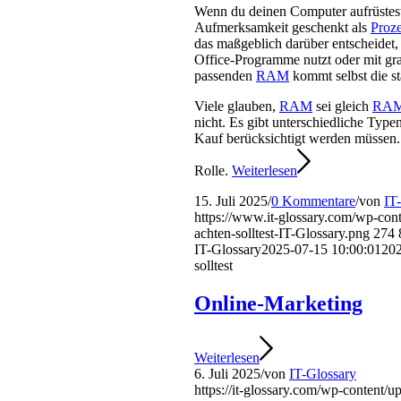
Wenn du deinen Computer aufrüstest
Aufmerksamkeit geschenkt als
Proz
das maßgeblich darüber entscheidet, 
Office-Programme nutzt oder mit g
passenden
RAM
kommt selbst die s
Viele glauben,
RAM
sei gleich
RA
nicht. Es gibt unterschiedliche Typ
Kauf berücksichtigt werden müssen.
Rolle.
Weiterlesen
15. Juli 2025
/
0 Kommentare
/
von
IT
https://www.it-glossary.com/wp-co
achten-solltest-IT-Glossary.png
274
IT-Glossary
2025-07-15 10:00:01
202
solltest
Online-Marketing
Weiterlesen
6. Juli 2025
/
von
IT-Glossary
https://it-glossary.com/wp-content/