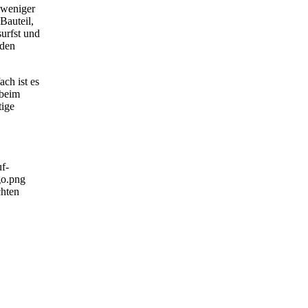
 weniger
Bauteil,
surfst und
 den
ch ist es
 beim
tige
f-
go.png
hten