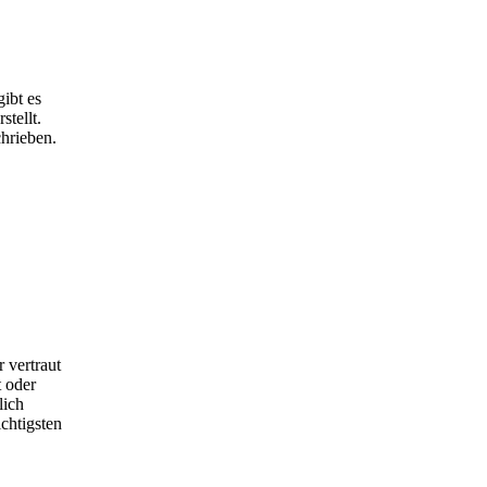
ibt es
tellt.
hrieben.
 vertraut
 oder
lich
chtigsten