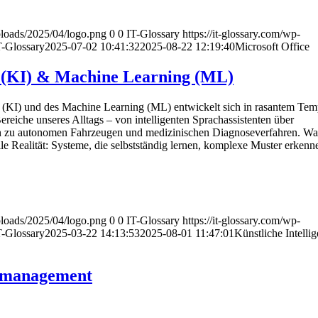
uploads/2025/04/logo.png
0
0
IT-Glossary
https://it-glossary.com/wp-
T-Glossary
2025-07-02 10:41:32
2025-08-22 12:19:40
Microsoft Office
z (KI) & Machine Learning (ML)
nz (KI) und des Machine Learning (ML) entwickelt sich in rasantem Te
Bereiche unseres Alltags – von intelligenten Sprachassistenten über
in zu autonomen Fahrzeugen und medizinischen Diagnoseverfahren. Was
weile Realität: Systeme, die selbstständig lernen, komplexe Muster erken
uploads/2025/04/logo.png
0
0
IT-Glossary
https://it-glossary.com/wp-
T-Glossary
2025-03-22 14:13:53
2025-08-01 11:47:01
Künstliche Intelli
nmanagement