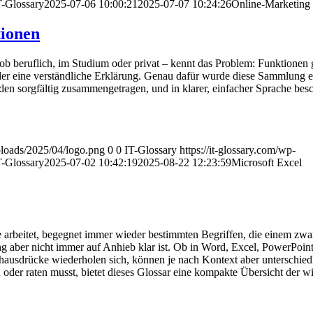
T-Glossary
2025-07-06 10:00:21
2025-07-07 10:24:26
Online-Marketing
tionen
ob beruflich, im Studium oder privat – kennt das Problem: Funktionen g
oder eine verständliche Erklärung. Genau dafür wurde diese Sammlung ers
n sorgfältig zusammengetragen, und in klarer, einfacher Sprache besc
uploads/2025/04/logo.png
0
0
IT-Glossary
https://it-glossary.com/wp-
T-Glossary
2025-07-02 10:42:19
2025-08-22 12:23:59
Microsoft Excel
 arbeitet, begegnet immer wieder bestimmten Begriffen, die einem zwar
aber nicht immer auf Anhieb klar ist. Ob in Word, Excel, PowerPoint
hausdrücke wiederholen sich, können je nach Kontext aber unterschied
oder raten musst, bietet dieses Glossar eine kompakte Übersicht der wi