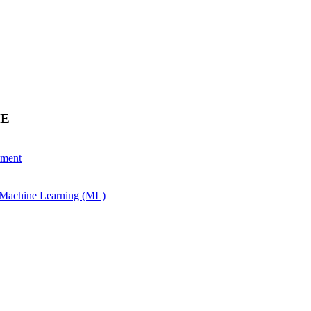
HE
ement
& Machine Learning (ML)