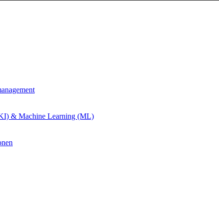
management
 (KI) & Machine Learning (ML)
onen