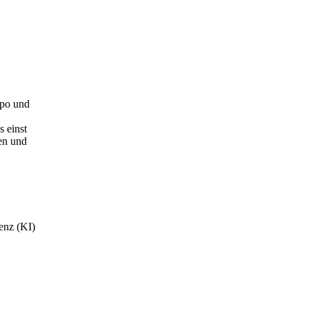
mpo und
 einst
nen und
genz (KI)