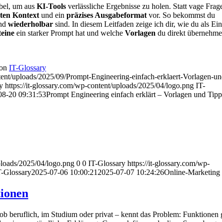
ebel, um aus
KI-Tools
verlässliche Ergebnisse zu holen. Statt vage Frag
ten Kontext
und ein
präzises Ausgabeformat
vor. So bekommst du
nd
wiederholbar
sind. In diesem Leitfaden zeige ich dir, wie du als Ein
eine
ein starker Prompt hat und welche
Vorlagen
du direkt übernehme
on
IT-Glossary
tent/uploads/2025/09/Prompt-Engineering-einfach-erklaert-Vorlagen-un
y
https://it-glossary.com/wp-content/uploads/2025/04/logo.png
IT-
08-20 09:31:53
Prompt Engineering einfach erklärt – Vorlagen und Tipp
uploads/2025/04/logo.png
0
0
IT-Glossary
https://it-glossary.com/wp-
T-Glossary
2025-07-06 10:00:21
2025-07-07 10:24:26
Online-Marketing
tionen
ob beruflich, im Studium oder privat – kennt das Problem: Funktionen g