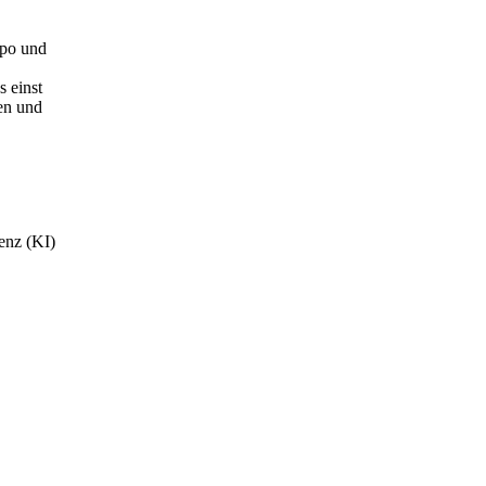
mpo und
 einst
nen und
genz (KI)