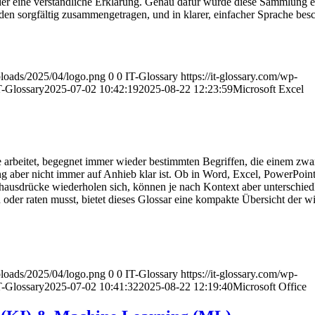
oder eine verständliche Erklärung. Genau dafür wurde diese Sammlung ers
n sorgfältig zusammengetragen, und in klarer, einfacher Sprache besc
uploads/2025/04/logo.png
0
0
IT-Glossary
https://it-glossary.com/wp-
T-Glossary
2025-07-02 10:42:19
2025-08-22 12:23:59
Microsoft Excel
 arbeitet, begegnet immer wieder bestimmten Begriffen, die einem zwar
aber nicht immer auf Anhieb klar ist. Ob in Word, Excel, PowerPoint
hausdrücke wiederholen sich, können je nach Kontext aber unterschied
oder raten musst, bietet dieses Glossar eine kompakte Übersicht der wi
uploads/2025/04/logo.png
0
0
IT-Glossary
https://it-glossary.com/wp-
T-Glossary
2025-07-02 10:41:32
2025-08-22 12:19:40
Microsoft Office