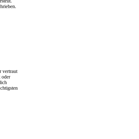
tellt.
hrieben.
 vertraut
 oder
lich
chtigsten