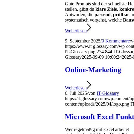
Gute Prompts sind der schnellste H
stellen, gibst du
klare Ziele
,
konkre
Antworten, die
passend
,
prüfbar
u
systematisch vorgehst, welche
Baust
Weiterlesen
9. September 2025
/
0 Kommentare
/
v
https://www.it-glossary.com/wp-con
IT-Glossary.png
274
844
IT-Glossar
Glossary
2025-09-09 10:00:24
2025-
Online-Marketing
Weiterlesen
6. Juli 2025
/
von
IT-Glossary
https://it-glossary.com/wp-content/
content/uploads/2025/04/logo.png
I
Microsoft Excel Funk
Wer regelmäßig mit Excel arbeitet – 