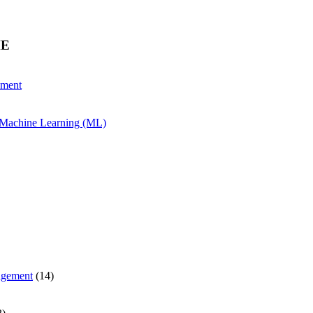
HE
ement
& Machine Learning (ML)
agement
(14)