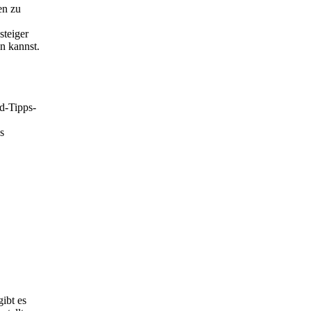
en zu
steiger
n kannst.
d-Tipps-
s
ibt es