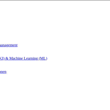
management
 (KI) & Machine Learning (ML)
onen