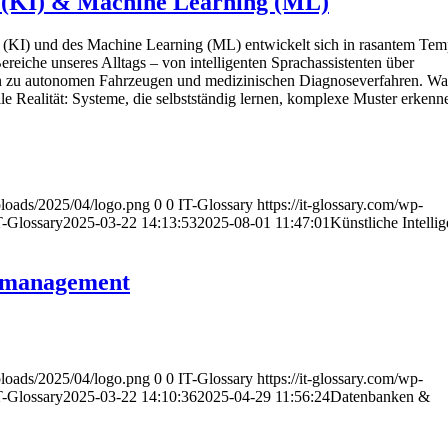
z (KI) & Machine Learning (ML)
nz (KI) und des Machine Learning (ML) entwickelt sich in rasantem Te
Bereiche unseres Alltags – von intelligenten Sprachassistenten über
in zu autonomen Fahrzeugen und medizinischen Diagnoseverfahren. Was
weile Realität: Systeme, die selbstständig lernen, komplexe Muster erken
uploads/2025/04/logo.png
0
0
IT-Glossary
https://it-glossary.com/wp-
T-Glossary
2025-03-22 14:13:53
2025-08-01 11:47:01
Künstliche Intelli
nmanagement
uploads/2025/04/logo.png
0
0
IT-Glossary
https://it-glossary.com/wp-
T-Glossary
2025-03-22 14:10:36
2025-04-29 11:56:24
Datenbanken &