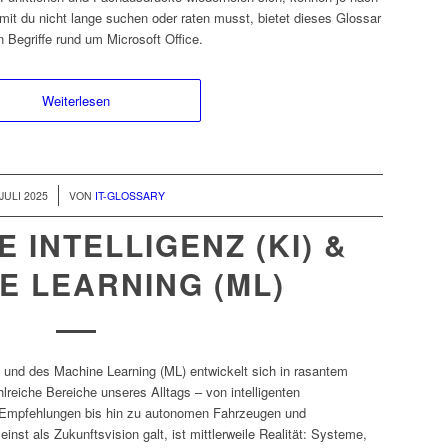
mit du nicht lange suchen oder raten musst, bietet dieses Glossar
 Begriffe rund um Microsoft Office.
Weiterlesen
 JULI 2025
VON
IT-GLOSSARY
 INTELLIGENZ (KI) &
E LEARNING (ML)
I) und des Machine Learning (ML) entwickelt sich in rasantem
lreiche Bereiche unseres Alltags – von intelligenten
e Empfehlungen bis hin zu autonomen Fahrzeugen und
nst als Zukunftsvision galt, ist mittlerweile Realität: Systeme,