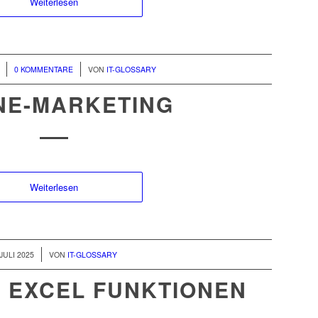
Weiterlesen
/
0 KOMMENTARE
VON
IT-GLOSSARY
NE-MARKETING
Weiterlesen
 JULI 2025
VON
IT-GLOSSARY
 EXCEL FUNKTIONEN