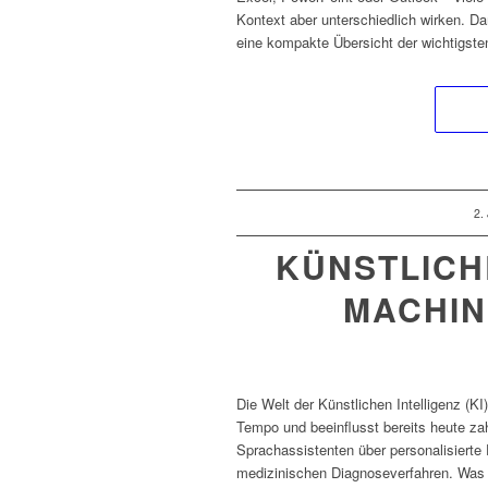
Kontext aber unterschiedlich wirken. Da
eine kompakte Übersicht der wichtigsten
/
2.
KÜNSTLICHE
MACHIN
Die Welt der Künstlichen Intelligenz (K
Tempo und beeinflusst bereits heute zah
Sprachassistenten über personalisiert
medizinischen Diagnoseverfahren. Was ei