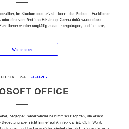
beruflich, im Studium oder privat – kennt das Problem: Funktionen
ick oder eine verständliche Erklärung. Genau dafür wurde diese
Funktionen wurden sorgfältig zusammengetragen, und in klarer,
Weiterlesen
 JULI 2025
VON
IT-GLOSSARY
OSOFT OFFICE
beitet, begegnet immer wieder bestimmten Begriffen, die einem
Bedeutung aber nicht immer auf Anhieb klar ist. Ob in Word,
e Funktionen und Fachausdrücke wiederholen sich, können je nach