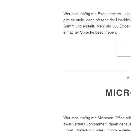
Wer regelmäßig mit Excel arbeitet – ob 
gibt es viele, doch oft fehlt der Überbl
Sammlung erstellt. Mehr als 500 Excel-
einfacher Sprache beschrieben.
/
2.
MICR
Wer regelmäßig mit Microsoft Office ar
zwar vertraut vorkommen, deren genaue 
Excel, PowerPoint oder Outlook – viel