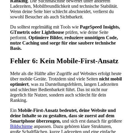
Ranking
. Die Suchmaschine bewertet unter anderem
Ladezeiten, Mobilfreundlichkeit und technische Stabilität.
Wenn deine Seite hier schlecht abschneidet, verlierst du
sowohl Besucher als auch Sichtbarkeit.
Du solltest regelmäßig mit Tools wie
PageSpeed Insights,
GTmetrix oder Lighthouse
prüfen, wie deine Seite
performt.
Optimiere Bilder, reduziere unnötigen Code,
nutze Caching und sorge für eine saubere technische
Basis.
Fehler 6: Kein Mobile-First-Ansatz
Mehr als die Hälfte aller Zugriffe auf Websites erfolgt heute
über mobile Geräte. Trotzdem sind viele Seiten
nicht mobil
optimiert
, was zu Darstellungsfehlern, langen Ladezeiten
und schlechter Bedienbarkeit führt. Das ist nicht nur
ärgerlich für Nutzer, sondern auch schlecht für dein
Ranking.
Ein
Mobile-First-Ansatz bedeutet, deine Website und
deine Inhalte so zu gestalten, dass sie zuerst auf dem
Smartphone überzeugen,
und sich erst danach für größere
Bildschirme
anpassen. Dazu gehören klare Strukturen,
große Schaltflächen, kurze Ladezeiten und eine einfache