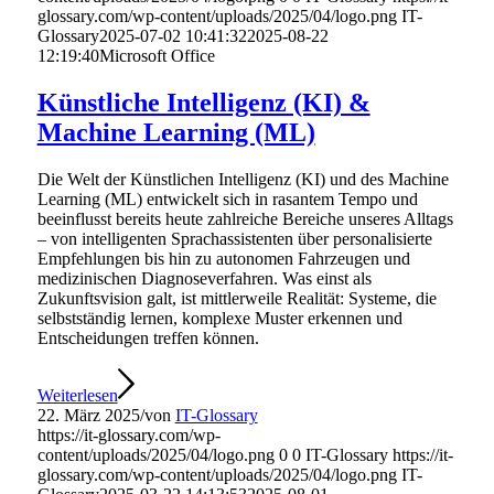
glossary.com/wp-content/uploads/2025/04/logo.png
IT-
Glossary
2025-07-02 10:41:32
2025-08-22
12:19:40
Microsoft Office
Künstliche Intelligenz (KI) &
Machine Learning (ML)
Die Welt der Künstlichen Intelligenz (KI) und des Machine
Learning (ML) entwickelt sich in rasantem Tempo und
beeinflusst bereits heute zahlreiche Bereiche unseres Alltags
– von intelligenten Sprachassistenten über personalisierte
Empfehlungen bis hin zu autonomen Fahrzeugen und
medizinischen Diagnoseverfahren. Was einst als
Zukunftsvision galt, ist mittlerweile Realität: Systeme, die
selbstständig lernen, komplexe Muster erkennen und
Entscheidungen treffen können.
Weiterlesen
22. März 2025
/
von
IT-Glossary
https://it-glossary.com/wp-
content/uploads/2025/04/logo.png
0
0
IT-Glossary
https://it-
glossary.com/wp-content/uploads/2025/04/logo.png
IT-