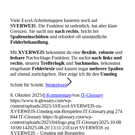
Viele Excel-Arbeitsmappen basieren noch auf
SVERWEIS
. Die Funktion ist ordentlich, hat aber klare
Grenzen. Sie sucht nur
nach rechts
, bricht bei
Spalteneinschüben
und erfordert oft umständliche
Fehlerbehandlung
.
Mit
XVERWEIS
bekommst du eine
flexible
,
robuste
und
lesbare
Nachschlage-Funktion. Du suchst
nach links und
rechts
, steuerst
Trefferlogik
und
Suchmodus
, bekommst
eingebaute
Fehlertexte
und kannst sogar
mehrere Spalten
auf einmal zurückgeben. Hier zeige ich dir den
Umstieg
Schritt für Schritt.
Weiterlesen
8. Oktober 2025
/
0 Kommentare
/
von
IT-Glossary
https://www.it-glossary.com/wp-
content/uploads/2025/10/Excel-SVERWEIS-zu-
XVERWEIS-Umstieg-mit-Beispielen-IT-Glossary.png
274
844
IT-Glossary
https://it-glossary.com/wp-
content/uploads/2025/04/logo.png
IT-Glossary
2025-10-08
10:00:14
2025-08-20 13:11:21
Excel SVERWEIS zu
XVERWEIS – Umstieg mit Beispielen