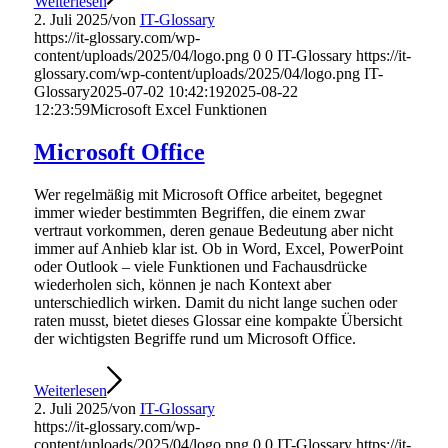
Weiterlesen
2. Juli 2025
/
von
IT-Glossary
https://it-glossary.com/wp-
content/uploads/2025/04/logo.png
0
0
IT-Glossary
https://it-
glossary.com/wp-content/uploads/2025/04/logo.png
IT-
Glossary
2025-07-02 10:42:19
2025-08-22
12:23:59
Microsoft Excel Funktionen
Microsoft Office
Wer regelmäßig mit Microsoft Office arbeitet, begegnet
immer wieder bestimmten Begriffen, die einem zwar
vertraut vorkommen, deren genaue Bedeutung aber nicht
immer auf Anhieb klar ist. Ob in Word, Excel, PowerPoint
oder Outlook – viele Funktionen und Fachausdrücke
wiederholen sich, können je nach Kontext aber
unterschiedlich wirken. Damit du nicht lange suchen oder
raten musst, bietet dieses Glossar eine kompakte Übersicht
der wichtigsten Begriffe rund um Microsoft Office.
Weiterlesen
2. Juli 2025
/
von
IT-Glossary
https://it-glossary.com/wp-
content/uploads/2025/04/logo.png
0
0
IT-Glossary
https://it-