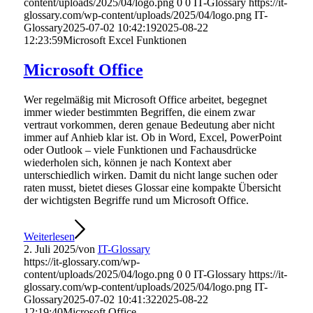
content/uploads/2025/04/logo.png
0
0
IT-Glossary
https://it-
glossary.com/wp-content/uploads/2025/04/logo.png
IT-
Glossary
2025-07-02 10:42:19
2025-08-22
12:23:59
Microsoft Excel Funktionen
Microsoft Office
Wer regelmäßig mit Microsoft Office arbeitet, begegnet
immer wieder bestimmten Begriffen, die einem zwar
vertraut vorkommen, deren genaue Bedeutung aber nicht
immer auf Anhieb klar ist. Ob in Word, Excel, PowerPoint
oder Outlook – viele Funktionen und Fachausdrücke
wiederholen sich, können je nach Kontext aber
unterschiedlich wirken. Damit du nicht lange suchen oder
raten musst, bietet dieses Glossar eine kompakte Übersicht
der wichtigsten Begriffe rund um Microsoft Office.
Weiterlesen
2. Juli 2025
/
von
IT-Glossary
https://it-glossary.com/wp-
content/uploads/2025/04/logo.png
0
0
IT-Glossary
https://it-
glossary.com/wp-content/uploads/2025/04/logo.png
IT-
Glossary
2025-07-02 10:41:32
2025-08-22
12:19:40
Microsoft Office