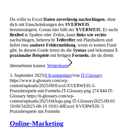
Du willst in Excel
Daten zuverlässig nachschlagen
, ohne
dich mit Einschränkungen des
SVERWEIS
herumzuärgern. Genau hier hilft der
XVERWEIS
. Er sucht
flexibel
in Spalten oder Zeilen, kann
links wie rechts
nachschlagen, beherrscht
Teiltreffer
mit Platzhaltern und
liefert eine
saubere Fehlermeldung
, wenn es keinen Fund
gibt. In diesem Guide lernst du die
Syntax
und bekommst
5
praxisnahe Beispiele
mit fertigen
Formeln
, die du direkt
übernehmen kannst.
Weiterlesen
3. September 2025
/
0 Kommentare
/
von
IT-Glossary
https://www.it-glossary.com/wp-
content/uploads/2025/09/Excel-XVERWEIS-5-
Praxisbeispiele-mit-Formeln-IT-Glossary.png
274
844
IT-
Glossary
https://it-glossary.com/wp-
content/uploads/2025/04/logo.png
IT-Glossary
2025-09-03
10:00:54
2025-08-19 19:01:49
Excel XVERWEIS: 5
Praxisbeispiele mit Formeln
Online-Marketing