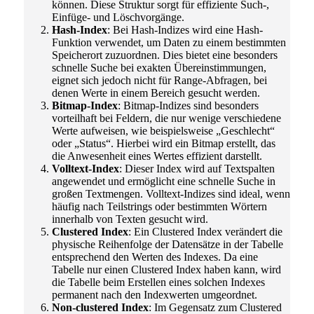
können. Diese Struktur sorgt für effiziente Such-,
Einfüge- und Löschvorgänge.
Hash-Index
: Bei Hash-Indizes wird eine Hash-
Funktion verwendet, um Daten zu einem bestimmten
Speicherort zuzuordnen. Dies bietet eine besonders
schnelle Suche bei exakten Übereinstimmungen,
eignet sich jedoch nicht für Range-Abfragen, bei
denen Werte in einem Bereich gesucht werden.
Bitmap-Index
: Bitmap-Indizes sind besonders
vorteilhaft bei Feldern, die nur wenige verschiedene
Werte aufweisen, wie beispielsweise „Geschlecht“
oder „Status“. Hierbei wird ein Bitmap erstellt, das
die Anwesenheit eines Wertes effizient darstellt.
Volltext-Index
: Dieser Index wird auf Textspalten
angewendet und ermöglicht eine schnelle Suche in
großen Textmengen. Volltext-Indizes sind ideal, wenn
häufig nach Teilstrings oder bestimmten Wörtern
innerhalb von Texten gesucht wird.
Clustered Index
: Ein Clustered Index verändert die
physische Reihenfolge der Datensätze in der Tabelle
entsprechend den Werten des Indexes. Da eine
Tabelle nur einen Clustered Index haben kann, wird
die Tabelle beim Erstellen eines solchen Indexes
permanent nach den Indexwerten umgeordnet.
Non-clustered Index
: Im Gegensatz zum Clustered