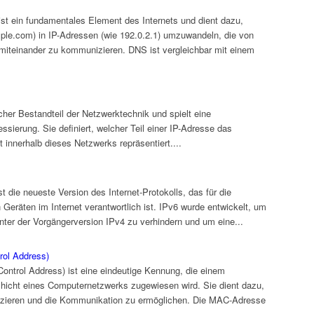
 ein fundamentales Element des Internets und dient dazu,
e.com) in IP-Adressen (wie 192.0.2.1) umzuwandeln, die von
iteinander zu kommunizieren. DNS ist vergleichbar mit einem
her Bestandteil der Netzwerktechnik und spielt eine
ssierung. Sie definiert, welcher Teil einer IP-Adresse das
 innerhalb dieses Netzwerks repräsentiert....
st die neueste Version des Internet-Protokolls, das für die
 Geräten im Internet verantwortlich ist. IPv6 wurde entwickelt, um
nter der Vorgängerversion IPv4 zu verhindern und um eine...
ol Address)
ntrol Address) ist eine eindeutige Kennung, die einem
chicht eines Computernetzwerks zugewiesen wird. Sie dient dazu,
fizieren und die Kommunikation zu ermöglichen. Die MAC-Adresse