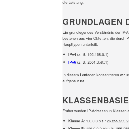
die Leistung.
GRUNDLAGEN D
Ein grundlegendes Verständnis der IP-Ad
bestehen aus vier Oktetten, die durch P
Haupttypen unterteilt:
IPv4
(z. B. 192.168.0.1)
IPv6
(z. B. 2001:db8::1)
In diesem Leitfaden konzentrieren wir
aufgebaut ist.
KLASSENBASIE
Früher wurden IP-Adressen in Klassen ei
Klasse A
: 1.0.0.0 bis 126.255.255.
Klasse B
: 128.0.0.0 bis 191.255.2