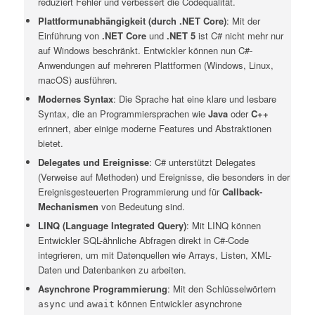
reduziert Fehler und verbessert die Codequalität.
Plattformunabhängigkeit (durch .NET Core)
: Mit der
Einführung von
.NET Core
und
.NET 5
ist C# nicht mehr nur
auf Windows beschränkt. Entwickler können nun C#-
Anwendungen auf mehreren Plattformen (Windows, Linux,
macOS) ausführen.
Modernes Syntax
: Die Sprache hat eine klare und lesbare
Syntax, die an Programmiersprachen wie
Java
oder
C++
erinnert, aber einige moderne Features und Abstraktionen
bietet.
Delegates und Ereignisse
: C# unterstützt Delegates
(Verweise auf Methoden) und Ereignisse, die besonders in der
Ereignisgesteuerten Programmierung und für
Callback-
Mechanismen
von Bedeutung sind.
LINQ (Language Integrated Query)
: Mit LINQ können
Entwickler SQL-ähnliche Abfragen direkt in C#-Code
integrieren, um mit Datenquellen wie Arrays, Listen, XML-
Daten und Datenbanken zu arbeiten.
Asynchrone Programmierung
: Mit den Schlüsselwörtern
und
können Entwickler asynchrone
async
await