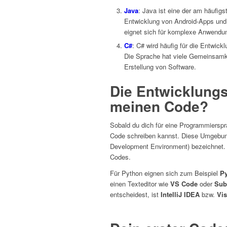
Java
: Java ist eine der am häufig
Entwicklung von Android-Apps und 
eignet sich für komplexe Anwendu
C#
: C# wird häufig für die Entwi
Die Sprache hat viele Gemeinsamke
Erstellung von Software.
Die Entwicklung
meinen Code?
Sobald du dich für eine Programmierspr
Code schreiben kannst. Diese Umgebun
Development Environment) bezeichnet. S
Codes.
Für Python eignen sich zum Beispiel
P
einen Texteditor wie
VS Code
oder
Sub
entscheidest, ist
IntelliJ IDEA
bzw.
Vis